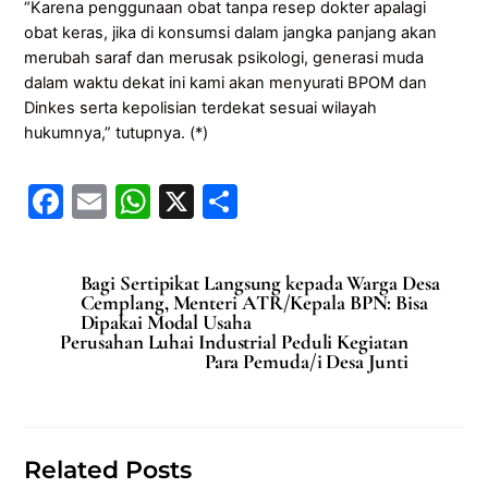
“Karena penggunaan obat tanpa resep dokter apalagi
obat keras, jika di konsumsi dalam jangka panjang akan
merubah saraf dan merusak psikologi, generasi muda
dalam waktu dekat ini kami akan menyurati BPOM dan
Dinkes serta kepolisian terdekat sesuai wilayah
hukumnya,” tutupnya. (*)
F
E
W
X
S
a
m
h
h
c
ai
at
ar
Bagi Sertipikat Langsung kepada Warga Desa
e
l
s
e
Cemplang, Menteri ATR/Kepala BPN: Bisa
Dipakai Modal Usaha
b
A
Perusahan Luhai Industrial Peduli Kegiatan
Para Pemuda/i Desa Junti
o
p
o
p
k
Related Posts