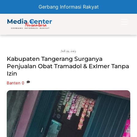
Gerbang Informasi Rakyat
Skip
Men
to
content
Juli 29, 2023
Kabupaten Tangerang Surganya
Penjualan Obat Tramadol & ExImer Tanpa
Izin
Banten
0