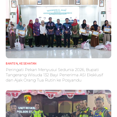
BANTEN
,
KESEHATAN
Peringati Pekan Menyusui Sedunia 2026, Bupati
Tangerang Wisuda 132 Bayi Penerima ASI Eksklusif
dan Ajak Orang Tua Rutin ke Posyandu