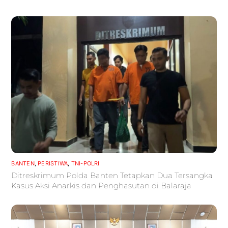
BANTEN
,
PERISTIWA
,
TNI-POLRI
Ditreskrimum Polda Banten Tetapkan Dua Tersangka
Kasus Aksi Anarkis dan Penghasutan di Balaraja