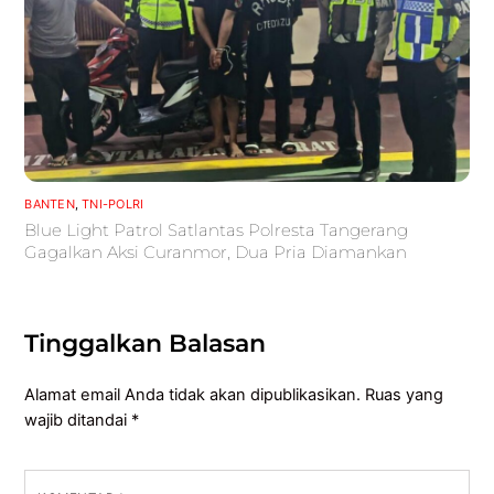
BANTEN
,
TNI-POLRI
Blue Light Patrol Satlantas Polresta Tangerang
Gagalkan Aksi Curanmor, Dua Pria Diamankan
Tinggalkan Balasan
Alamat email Anda tidak akan dipublikasikan.
Ruas yang
wajib ditandai
*