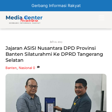
Gerbang Informasi Rakyat
Skip
Men
to
content
Juli 10, 2023
Jajaran ASISI Nusantara DPD Provinsi
Banten Silaturahmi Ke DPRD Tangerang
Selatan
Banten
,
Nasional
0