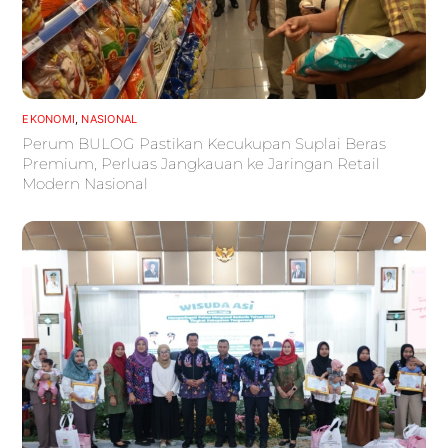
EKONOMI
,
NASIONAL
Perum BULOG Pastikan Kecukupan Suplai Beras
Premium, Perluas Jangkauan ke Jaringan Retail
Modern Nasional