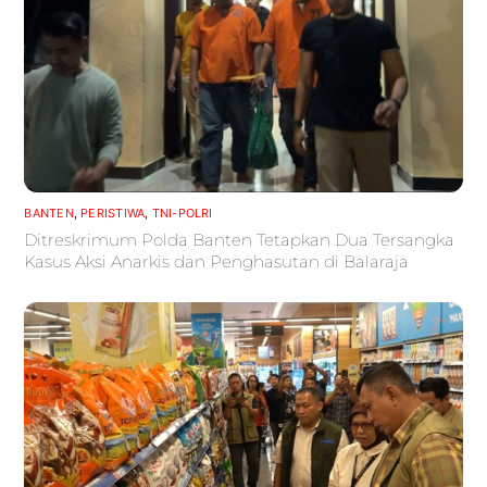
BANTEN
,
PERISTIWA
,
TNI-POLRI
Ditreskrimum Polda Banten Tetapkan Dua Tersangka
Kasus Aksi Anarkis dan Penghasutan di Balaraja