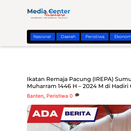
Skip
to
content
Nasional
Daerah
Peristiwa
Ekonom
Ikatan Remaja Pacung (IREPA) Sumu
Muharram 1446 H – 2024 M di Hadiri
Banten
,
Peristiwa
0