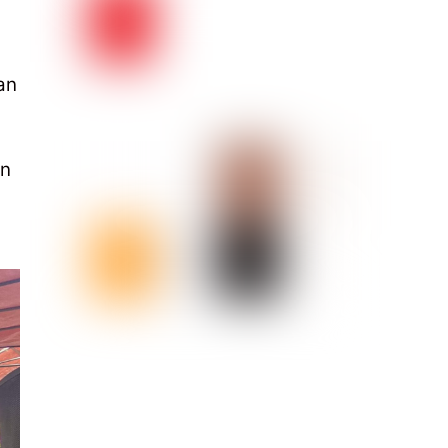
an
an