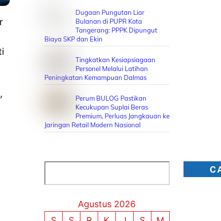
Dugaan Pungutan Liar
r
Bulanan di PUPR Kota
Tangerang: PPPK Dipungut
Biaya SKP dan Ekin
i
Tingkatkan Kesiapsiagaan
Personel Melalui Latihan
Peningkatan Kemampuan Dalmas
,
Perum BULOG Pastikan
Kecukupan Suplai Beras
Premium, Perluas Jangkauan ke
Jaringan Retail Modern Nasional
Cari
C
Agustus 2026
S
S
R
K
J
S
M