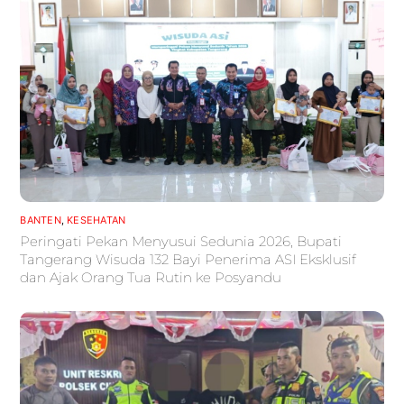
BANTEN
,
KESEHATAN
Peringati Pekan Menyusui Sedunia 2026, Bupati
Tangerang Wisuda 132 Bayi Penerima ASI Eksklusif
dan Ajak Orang Tua Rutin ke Posyandu