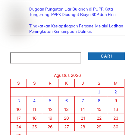
Dugaan Pungutan Liar Bulanan di PUPR Kota
Tangerang: PPPK Dipungut Biaya SKP dan Ekin
Tingkatkan Kesiapsiagaan Personel Melalui Latihan
Peningkatan Kemampuan Dalmas
Cari
CARI
Agustus 2026
S
S
R
K
J
S
M
1
2
3
4
5
6
7
8
9
10
11
12
13
14
15
16
17
18
19
20
21
22
23
24
25
26
27
28
29
30