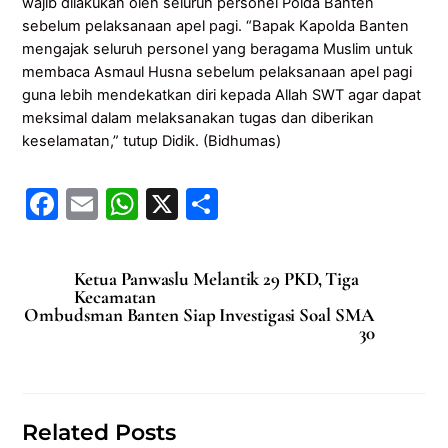
wajib dilakukan oleh seluruh personel Polda Banten
sebelum pelaksanaan apel pagi. “Bapak Kapolda Banten
mengajak seluruh personel yang beragama Muslim untuk
membaca Asmaul Husna sebelum pelaksanaan apel pagi
guna lebih mendekatkan diri kepada Allah SWT agar dapat
meksimal dalam melaksanakan tugas dan diberikan
keselamatan,” tutup Didik. (Bidhumas)
F
E
W
X
S
a
m
h
h
c
ai
at
ar
Ketua Panwaslu Melantik 29 PKD, Tiga
e
l
s
e
Kecamatan
Ombudsman Banten Siap Investigasi Soal SMA
b
A
30
o
p
o
p
k
Related Posts