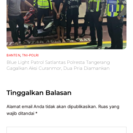
BANTEN
,
TNI-POLRI
Blue Light Patrol Satlantas Polresta Tangerang
Gagalkan Aksi Curanmor, Dua Pria Diamankan
Tinggalkan Balasan
Alamat email Anda tidak akan dipublikasikan.
Ruas yang
wajib ditandai
*