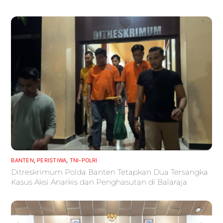
BANTEN
,
PERISTIWA
,
TNI-POLRI
Ditreskrimum Polda Banten Tetapkan Dua Tersangka
Kasus Aksi Anarkis dan Penghasutan di Balaraja