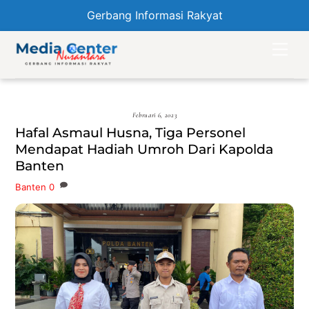
Gerbang Informasi Rakyat
Skip
Men
to
content
Februari 6, 2023
Hafal Asmaul Husna, Tiga Personel
Mendapat Hadiah Umroh Dari Kapolda
Banten
Banten
0