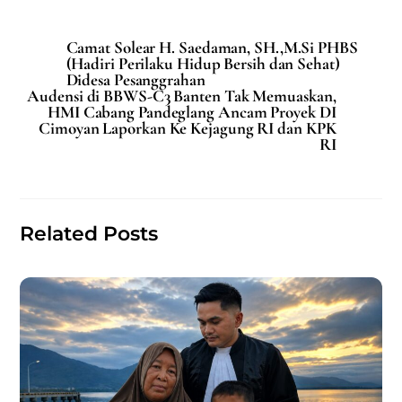
a
m
h
h
c
ai
at
ar
Camat Solear H. Saedaman, SH.,M.Si PHBS
e
l
s
e
(Hadiri Perilaku Hidup Bersih dan Sehat)
Didesa Pesanggrahan
b
A
Audensi di BBWS-C3 Banten Tak Memuaskan,
HMI Cabang Pandeglang Ancam Proyek DI
o
p
Cimoyan Laporkan Ke Kejagung RI dan KPK
RI
o
p
k
Related Posts