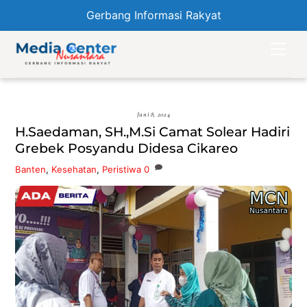
Gerbang Informasi Rakyat
Skip
Men
to
content
Juni 8, 2024
H.Saedaman, SH.,M.Si Camat Solear Hadiri
Grebek Posyandu Didesa Cikareo
Banten
,
Kesehatan
,
Peristiwa
0