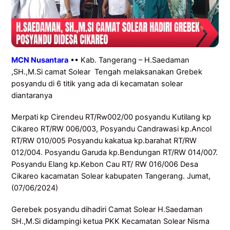
MCN Nusantara
•• Kab. Tangerang – H.Saedaman
,SH.,M.Si camat Solear Tengah melaksanakan Grebek
posyandu di 6 titik yang ada di kecamatan solear
diantaranya
Merpati kp Cirendeu RT/Rw002/00 posyandu Kutilang kp
Cikareo RT/RW 006/003, Posyandu Candrawasi kp.Ancol
RT/RW 010/005 Posyandu kakatua kp.barahat RT/RW
012/004. Posyandu Garuda kp.Bendungan RT/RW 014/007.
Posyandu Elang kp.Kebon Cau RT/ RW 016/006 Desa
Cikareo kacamatan Solear kabupaten Tangerang. Jumat,
(07/06/2024)
Gerebek posyandu dihadiri Camat Solear H.Saedaman
SH.,M.Si didampingi ketua PKK Kecamatan Solear Nisma