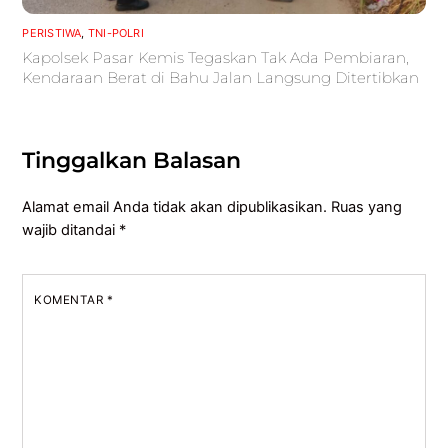
PERISTIWA
,
TNI-POLRI
Kapolsek Pasar Kemis Tegaskan Tak Ada Pembiaran,
Kendaraan Berat di Bahu Jalan Langsung Ditertibkan
Tinggalkan Balasan
Alamat email Anda tidak akan dipublikasikan.
Ruas yang
wajib ditandai
*
KOMENTAR
*