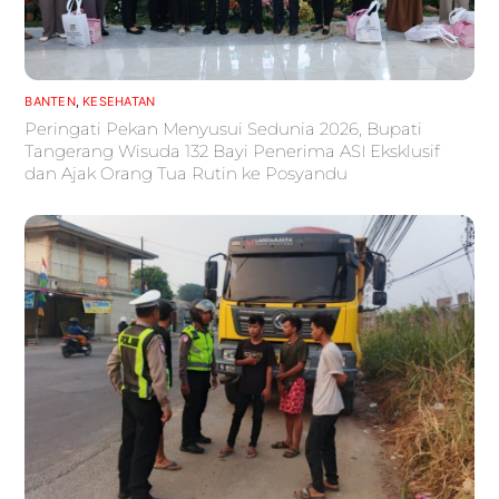
BANTEN
,
KESEHATAN
Peringati Pekan Menyusui Sedunia 2026, Bupati
Tangerang Wisuda 132 Bayi Penerima ASI Eksklusif
dan Ajak Orang Tua Rutin ke Posyandu