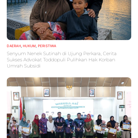
DAERAH
,
HUKUM
,
PERISTIWA
Senyum Nenek Sutinah di Ujung Perkara, Cerita
Sukses Advokat Toddopuli Pulihkan Hak Korban
Umrah Subsidi