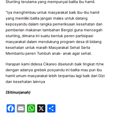
Stunting terutama yang mempunyai balita ibu hamil.
“Iya menghimbau untuk masyarakat baik ibu-ibu hamil
yang memiliki balita jangan males untuk datang
keposyandu dalam rangka pemeriksaan kesehatan dan
pemberian makanan tambahan Bergizi guna mencegah
stunting, dimana ini suatu bentuk peren partisipasi
masyarakat dalam mendukung program desa di bidang
kesehatan untuk maraih Masyarakat Sehat Serta
Membantu peren Tumbuh anak- anak agar sehat.
Harapan kami didesa Cikareo diseluruh baik tingkat rt/rw
dengan adanya grebek posyandu ini balita mau pun ibu
hamil umum masyarakat lebih terpantau lagi baik dari Gizi
dan kesehatan lainnya
(Sitinurjanah)
F
E
W
X
S