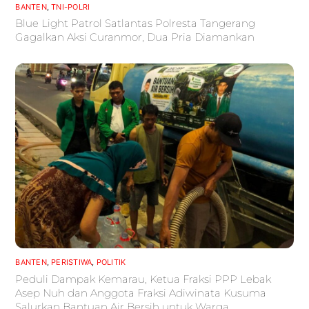
BANTEN
,
TNI-POLRI
Blue Light Patrol Satlantas Polresta Tangerang
Gagalkan Aksi Curanmor, Dua Pria Diamankan
BANTEN
,
PERISTIWA
,
POLITIK
Peduli Dampak Kemarau, Ketua Fraksi PPP Lebak
Asep Nuh dan Anggota Fraksi Adiwinata Kusuma
Salurkan Bantuan Air Bersih untuk Warga