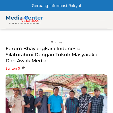
Gerbang Informasi Rakyat
Skip
Men
to
content
Mei 2, 2023
Forum Bhayangkara Indonesia
Silaturahmi Dengan Tokoh Masyarakat
Dan Awak Media
Banten
0