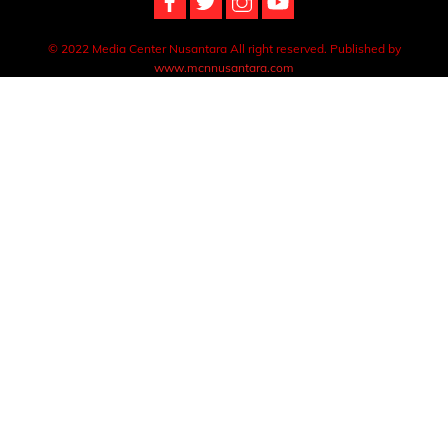
© 2022 Media Center Nusantara All right reserved. Published by
www.mcnnusantara.com