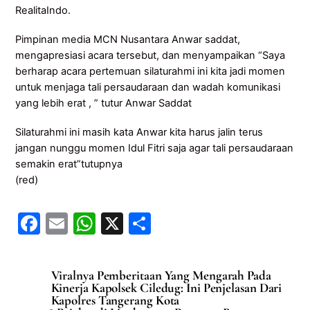
RealitaIndo.
Pimpinan media MCN Nusantara Anwar saddat,
mengapresiasi acara tersebut, dan menyampaikan “Saya
berharap acara pertemuan silaturahmi ini kita jadi momen
untuk menjaga tali persaudaraan dan wadah komunikasi
yang lebih erat , ” tutur Anwar Saddat
Silaturahmi ini masih kata Anwar kita harus jalin terus
jangan nunggu momen Idul Fitri saja agar tali persaudaraan
semakin erat”tutupnya
(red)
F
E
W
X
S
a
m
h
h
c
ai
at
ar
Viralnya Pemberitaan Yang Mengarah Pada
e
l
s
e
Kinerja Kapolsek Ciledug: Ini Penjelasan Dari
Kapolres Tangerang Kota