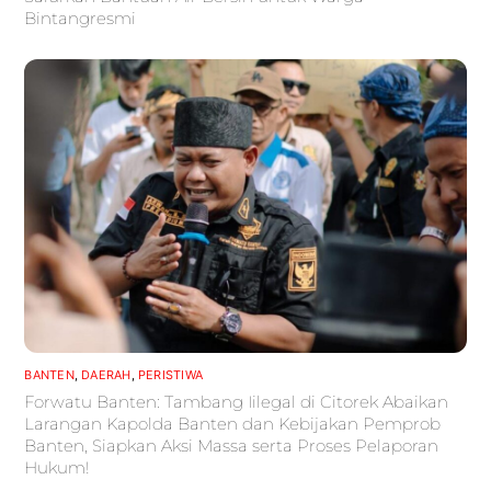
Bintangresmi
BANTEN
,
DAERAH
,
PERISTIWA
Forwatu Banten: Tambang Iilegal di Citorek Abaikan
Larangan Kapolda Banten dan Kebijakan Pemprob
Banten, Siapkan Aksi Massa serta Proses Pelaporan
Hukum!