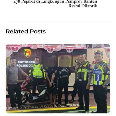
b
A
478 Pejabat di Lingkungan Pemprov Banten
Resmi Dilantik
o
p
o
p
k
Related Posts