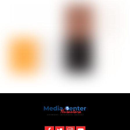
Back
To
Top