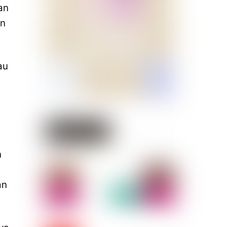
an
an
au
n
an