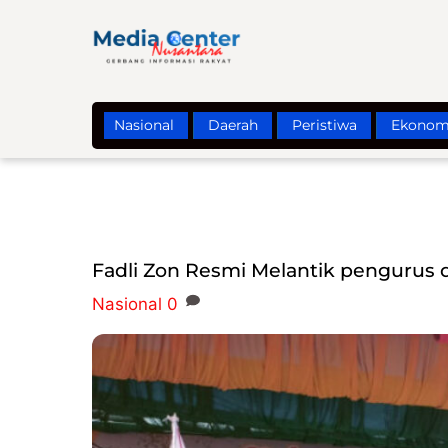
Skip
to
content
Nasional
Daerah
Peristiwa
Ekonom
Fadli Zon Resmi Melantik pengurus
Nasional
0