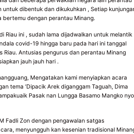
alia dan beberapa perwakilan negara lain perantau
 untuk dibentuk dan dikukuhkan , Setiap kunjunga
nya bertemu dengan perantau Minang.
 Riau ini , sudah lama dijadwalkan untuk melantik
dala covid-19 hingga baru pada hari ini tanggal
lis Riau. Antusias pengurus dan perantau Minang
apkan jauh jauh hari .
umangguang, Mengatakan kami menyiapkan acara
ngan tema ‘Dipacik Arek diganggam Taguah, Dima
g Mampakuaik Pasak nan Lungga Basamo Mangko nyo
 Fadli Zon dengan pengawalan satgas
acara, menyungguh kan kesenian tradisional Minan