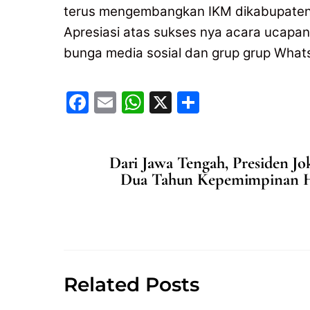
terus mengembangkan IKM dikabupaten/
Apresiasi atas sukses nya acara ucapan
bunga media sosial dan grup grup Whats
F
E
W
X
S
a
m
h
h
c
ai
at
ar
Dari Jawa Tengah, Presiden J
e
l
s
e
Dua Tahun Kepemimpinan He
b
A
o
p
o
p
k
Related Posts