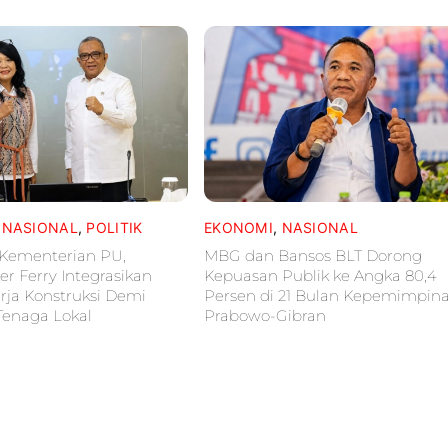
,
NASIONAL
,
POLITIK
EKONOMI
,
NASIONAL
Kementerian PU,
MBG dan Bansos BLT Dorong
 Ferry Integrasikan
Kepuasan Publik ke Angka 80,4
rja Konstruksi Demi
Persen di 21 Bulan Kepemimpin
Tenaga Lokal
Prabowo-Gibran