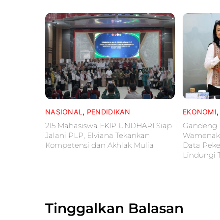
NASIONAL
,
PENDIDIKAN
EKONOMI
215 Mahasiswa FKIP UNDHARI Siap
Gandeng 
Jalani PLP, Elviana Tekankan
Wamenaker
Kompetensi dan Akhlak Mulia
Data Peke
Lindungi 
Tinggalkan Balasan