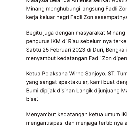
Malaysia Belanda Amerika serikat Austr
Minang menghubungi langsung Fadli Zon
kerja keluar negri Fadli Zon sesempat
Begitu juga dengan masyarakat Minang di
pengurus IKM di Riau sebelum nya terken
Sabtu 25 Februari 2023 di Duri, Bengka
menyambut kedatangan Fadli Zon dipersi
Ketua Pelaksana Wirno Sanjoyo. ST. T
yang sangat spektakuler, kami buat de
Bumi dipijak disinan Langik dijunjuan
bisa’.
Menyambut kedatangan ketua umum IKM
mengantisipasi dan menjaga tertib nya 