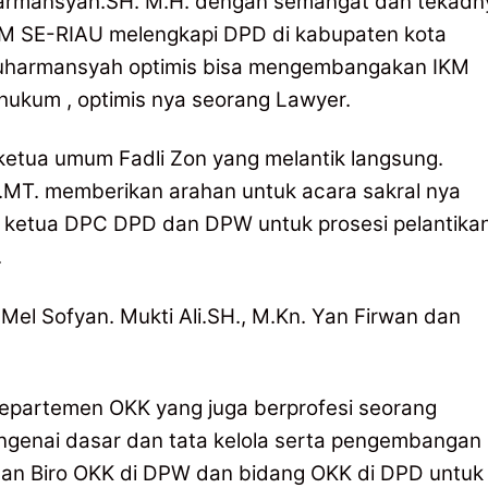
uharmansyah.SH. M.H. dengan semangat dan tekadn
M SE-RIAU melengkapi DPD di kabupaten kota
. Suharmansyah optimis bisa mengembangakan IKM
a hukum , optimis nya seorang Lawyer.
ketua umum Fadli Zon yang melantik langsung.
i.MT. memberikan arahan untuk acara sakral nya
 ketua DPC DPD dan DPW untuk prosesi pelantika
.
el Sofyan. Mukti Ali.SH., M.Kn. Yan Firwan dan
departemen OKK yang juga berprofesi seorang
enai dasar dan tata kelola serta pengembangan
engan Biro OKK di DPW dan bidang OKK di DPD untuk