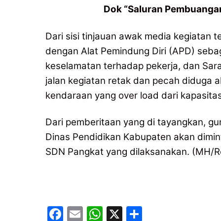
Dok “Saluran Pembuangan 
Dari sisi tinjauan awak media kegiatan t
dengan Alat Pemindung Diri (APD) seb
keselamatan terhadap pekerja, dan Sar
jalan kegiatan retak dan pecah diduga ak
kendaraan yang over load dari kapasit
Dari pemberitaan yang di tayangkan, gun
Dinas Pendidikan Kabupaten akan dimin
SDN Pangkat yang dilaksanakan. (MH/R
F
E
W
X
S