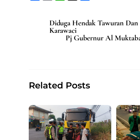
a
m
h
h
c
ai
at
ar
Diduga Hendak Tawuran Dan 
e
l
s
e
Karawaci
b
A
Pj Gubernur Al Muktaba
o
p
o
p
k
Related Posts