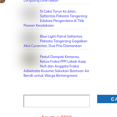
Langsung Ditertibkan
Si Caka Turun ke Jalan,
Satlantas Polresta Tangerang
Edukasi Pengendara di Titik
Rawan Kecelakaan
Blue Light Patrol Satlantas
Polresta Tangerang Gagalkan
Aksi Curanmor, Dua Pria Diamankan
Peduli Dampak Kemarau,
Ketua Fraksi PPP Lebak Asep
Nuh dan Anggota Fraksi
Adiwinata Kusuma Salurkan Bantuan Air
Bersih untuk Warga Bintangresmi
Cari
C