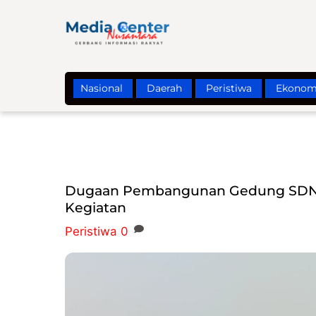
Skip
to
content
Nasional
Daerah
Peristiwa
Ekonom
Dugaan Pembangunan Gedung SDN P
Kegiatan
Peristiwa
0