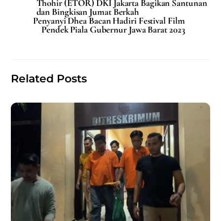
e
l
s
e
Thohir (ETOR) DKI Jakarta Bagikan Santunan
dan Bingkisan Jumat Berkah
b
A
Penyanyi Dhea Bacan Hadiri Festival Film
Pendek Piala Gubernur Jawa Barat 2023
o
p
o
p
k
Related Posts