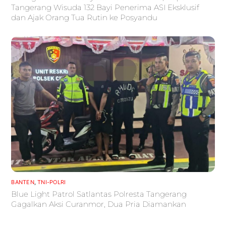
Tangerang Wisuda 132 Bayi Penerima ASI Eksklusif
dan Ajak Orang Tua Rutin ke Posyandu
BANTEN
,
TNI-POLRI
Blue Light Patrol Satlantas Polresta Tangerang
Gagalkan Aksi Curanmor, Dua Pria Diamankan