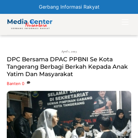
Gerbang Informasi Rakyat
Skip
Men
to
content
April 1, 2023
DPC Bersama DPAC PPBNI Se Kota
Tangerang Berbagi Berkah Kepada Anak
Yatim Dan Masyarakat
Banten
0