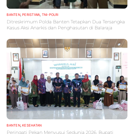
BANTEN
,
PERISTIWA
,
TNI-POLRI
Ditreskrimum Polda Banten Tetapkan Dua Tersangka
Kasus Aksi Anarkis dan Penghasutan di Balaraja
BANTEN
,
KESEHATAN
Peringati Pekan Menyusui Sedunia 2026, Bupati