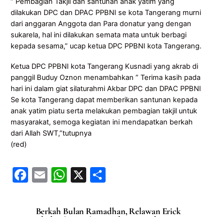
” Pembagian Takjil dan santunan anak yatim yang
dilakukan DPC dan DPAC PPBNI se kota Tangerang murni
dari anggaran Anggota dan Para donatur yang dengan
sukarela, hal ini dilakukan semata mata untuk berbagi
kepada sesama,” ucap ketua DPC PPBNI kota Tangerang.
Ketua DPC PPBNI kota Tangerang Kusnadi yang akrab di
panggil Buduy Oznon menambahkan ” Terima kasih pada
hari ini dalam giat silaturahmi Akbar DPC dan DPAC PPBNI
Se kota Tangerang dapat memberikan santunan kepada
anak yatim piatu serta melakukan pembagian takjil untuk
masyarakat, semoga kegiatan ini mendapatkan berkah
dari Allah SWT,”tutupnya
(red)
F
E
W
X
S
a
m
h
h
c
ai
at
ar
Berkah Bulan Ramadhan, Relawan Erick