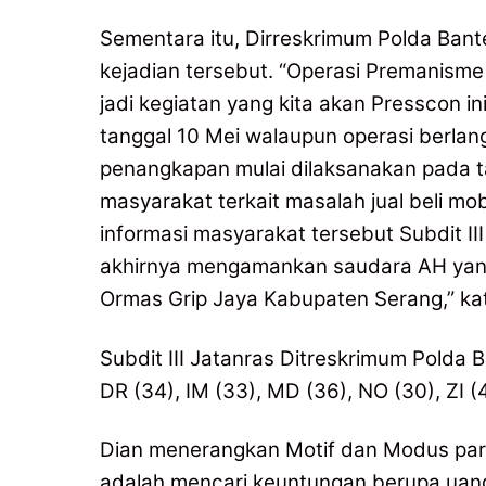
Sementara itu, Dirreskrimum Polda Ban
kejadian tersebut. “Operasi Premanism
jadi kegiatan yang kita akan Presscon i
tanggal 10 Mei walaupun operasi berlangs
penangkapan mulai dilaksanakan pada ta
masyarakat terkait masalah jual beli mo
informasi masyarakat tersebut Subdit II
akhirnya mengamankan saudara AH yan
Ormas Grip Jaya Kabupaten Serang,” kat
Subdit III Jatanras Ditreskrimum Polda 
DR (34), IM (33), MD (36), NO (30), ZI (
Dian menerangkan Motif dan Modus para
adalah mencari keuntungan berupa uang d