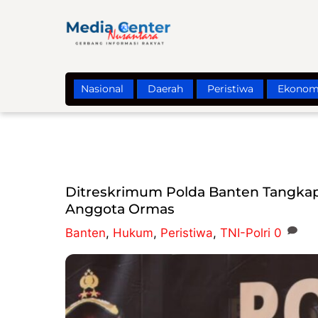
Skip
to
content
Nasional
Daerah
Peristiwa
Ekonom
Ditreskrimum Polda Banten Tangkap 
Anggota Ormas
Banten
,
Hukum
,
Peristiwa
,
TNI-Polri
0