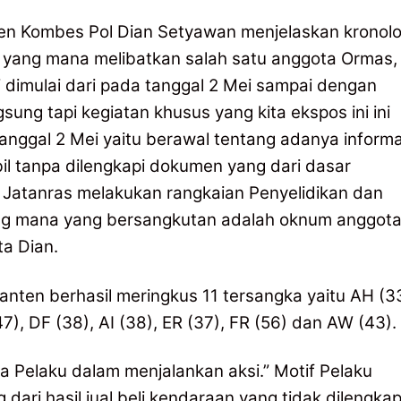
ten Kombes Pol Dian Setyawan menjelaskan kronolo
e yang mana melibatkan salah satu anggota Ormas,
ni dimulai dari pada tanggal 2 Mei sampai dengan
ung tapi kegiatan khusus yang kita ekspos ini ini
nggal 2 Mei yaitu berawal tentang adanya informa
bil tanpa dilengkapi dokumen yang dari dasar
I Jatanras melakukan rangkaian Penyelidikan dan
g mana yang bersangkutan adalah oknum anggot
a Dian.
Banten berhasil meringkus 11 tersangka yaitu AH (3
47), DF (38), AI (38), ER (37), FR (56) dan AW (43).
 Pelaku dalam menjalankan aksi.” Motif Pelaku
ari hasil jual beli kendaraan yang tidak dilengkap