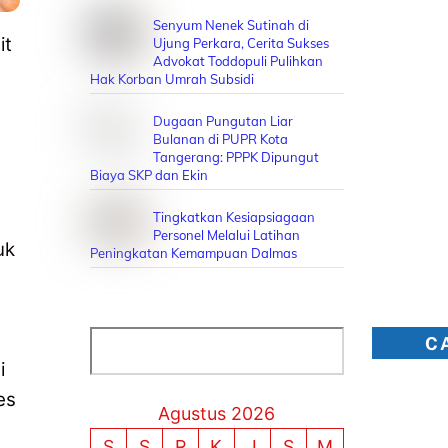
Senyum Nenek Sutinah di
it
Ujung Perkara, Cerita Sukses
Advokat Toddopuli Pulihkan
Hak Korban Umrah Subsidi
Dugaan Pungutan Liar
Bulanan di PUPR Kota
Tangerang: PPPK Dipungut
Biaya SKP dan Ekin
Tingkatkan Kesiapsiagaan
Personel Melalui Latihan
uk
Peningkatan Kemampuan Dalmas
Cari
C
i
es
Agustus 2026
S
S
R
K
J
S
M