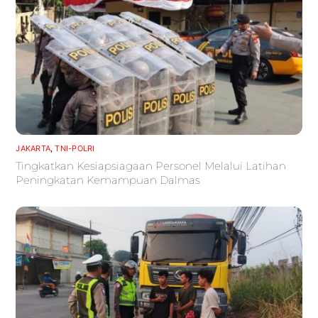
JAKARTA
,
TNI-POLRI
Tingkatkan Kesiapsiagaan Personel Melalui Latihan
Peningkatan Kemampuan Dalmas