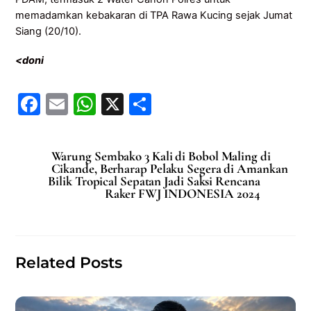
memadamkan kebakaran di TPA Rawa Kucing sejak Jumat
Siang (20/10).
<doni
F
E
W
X
S
a
m
h
h
c
ai
at
ar
Warung Sembako 3 Kali di Bobol Maling di
e
l
s
e
Cikande, Berharap Pelaku Segera di Amankan
Bilik Tropical Sepatan Jadi Saksi Rencana
b
A
Raker FWJ INDONESIA 2024
o
p
o
p
k
Related Posts