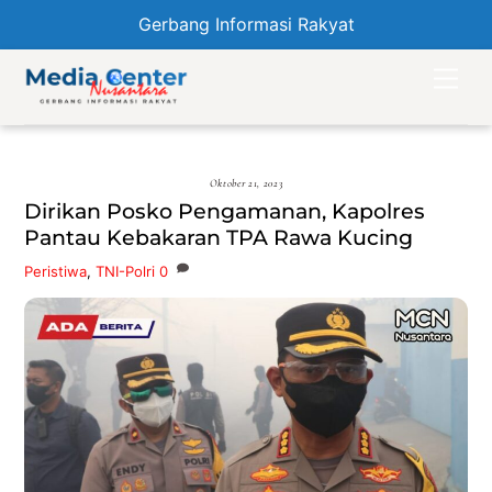
Gerbang Informasi Rakyat
Skip
Men
to
content
Oktober 21, 2023
Dirikan Posko Pengamanan, Kapolres
Pantau Kebakaran TPA Rawa Kucing
Peristiwa
,
TNI-Polri
0