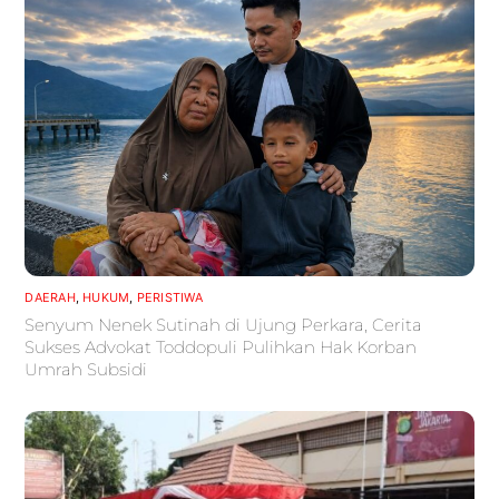
DAERAH
,
HUKUM
,
PERISTIWA
Senyum Nenek Sutinah di Ujung Perkara, Cerita
Sukses Advokat Toddopuli Pulihkan Hak Korban
Umrah Subsidi