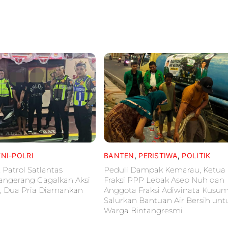
TNI-POLRI
BANTEN
,
PERISTIWA
,
POLITIK
 Patrol Satlantas
Peduli Dampak Kemarau, Ketua
Tangerang Gagalkan Aksi
Fraksi PPP Lebak Asep Nuh dan
, Dua Pria Diamankan
Anggota Fraksi Adiwinata Kusu
Salurkan Bantuan Air Bersih unt
Warga Bintangresmi