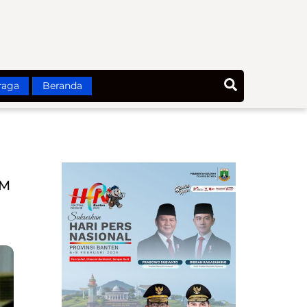
Search
raga
Beranda
DM