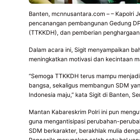
Banten, mcnnusantara.com – – Kapolri J
pencanangan pembangunan Gedung DPP Ke
(TTKKDH), dan pemberian penghargaan 
Dalam acara ini, Sigit menyampaikan b
meningkatkan motivasi dan kecintaan ma
“Semoga TTKKDH terus mampu menjadi w
bangsa, sekaligus membangun SDM yan
Indonesia maju,” kata Sigit di Banten, Se
Mantan Kabareskrim Polri ini pun meng
guna mengantisipasi perubahan-perubah
SDM berkarakter, berakhlak mulia deng