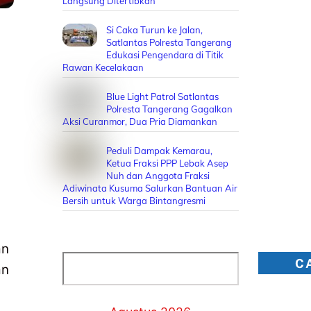
Langsung Ditertibkan
Si Caka Turun ke Jalan,
Satlantas Polresta Tangerang
Edukasi Pengendara di Titik
Rawan Kecelakaan
Blue Light Patrol Satlantas
Polresta Tangerang Gagalkan
Aksi Curanmor, Dua Pria Diamankan
Peduli Dampak Kemarau,
Ketua Fraksi PPP Lebak Asep
Nuh dan Anggota Fraksi
Adiwinata Kusuma Salurkan Bantuan Air
Bersih untuk Warga Bintangresmi
an
Cari
C
an