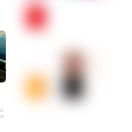
ma
uk