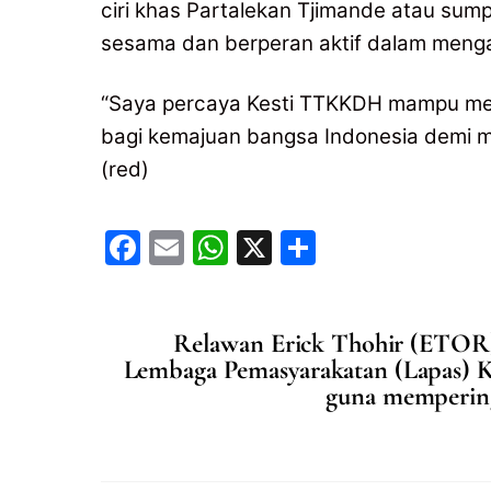
ciri khas Partalekan Tjimande atau sump
sesama dan berperan aktif dalam menga
“Saya percaya Kesti TTKKDH mampu men
bagi kemajuan bangsa Indonesia demi m
(red)
F
E
W
X
S
a
m
h
h
c
ai
at
ar
Relawan Erick Thohir (ETOR)
e
l
s
e
Lembaga Pemasyarakatan (Lapas) K
b
A
guna mempering
o
p
o
p