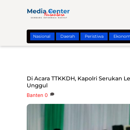
Skip
to
content
Nasional
Daerah
Peristiwa
Ekonom
Di Acara TTKKDH, Kapolri Serukan 
Unggul
Banten
0