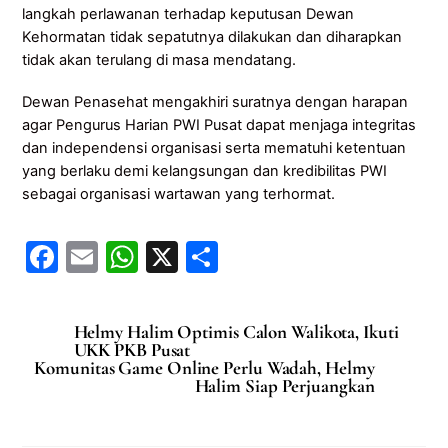
langkah perlawanan terhadap keputusan Dewan
Kehormatan tidak sepatutnya dilakukan dan diharapkan
tidak akan terulang di masa mendatang.
Dewan Penasehat mengakhiri suratnya dengan harapan
agar Pengurus Harian PWI Pusat dapat menjaga integritas
dan independensi organisasi serta mematuhi ketentuan
yang berlaku demi kelangsungan dan kredibilitas PWI
sebagai organisasi wartawan yang terhormat.
F
E
W
X
S
a
m
h
h
c
ai
at
ar
Helmy Halim Optimis Calon Walikota, Ikuti
e
l
s
e
UKK PKB Pusat
Komunitas Game Online Perlu Wadah, Helmy
b
A
Halim Siap Perjuangkan
o
p