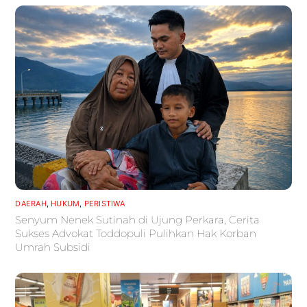
DAERAH
,
HUKUM
,
PERISTIWA
Senyum Nenek Sutinah di Ujung Perkara, Cerita
Sukses Advokat Toddopuli Pulihkan Hak Korban
Umrah Subsidi