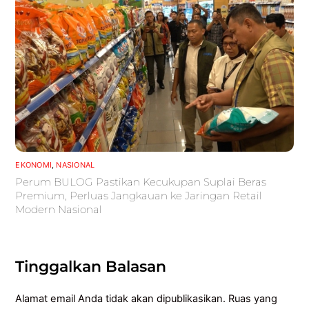
EKONOMI
,
NASIONAL
Perum BULOG Pastikan Kecukupan Suplai Beras
Premium, Perluas Jangkauan ke Jaringan Retail
Modern Nasional
Tinggalkan Balasan
Alamat email Anda tidak akan dipublikasikan.
Ruas yang