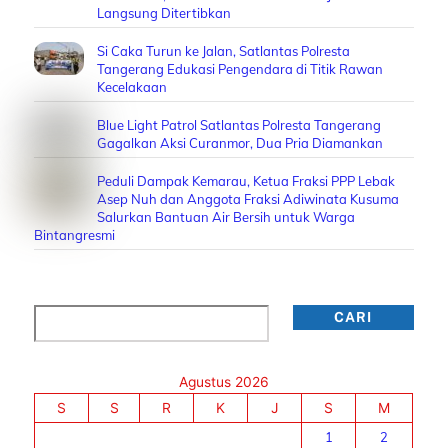
Langsung Ditertibkan
Si Caka Turun ke Jalan, Satlantas Polresta
Tangerang Edukasi Pengendara di Titik Rawan
Kecelakaan
Blue Light Patrol Satlantas Polresta Tangerang
Gagalkan Aksi Curanmor, Dua Pria Diamankan
Peduli Dampak Kemarau, Ketua Fraksi PPP Lebak
Asep Nuh dan Anggota Fraksi Adiwinata Kusuma
Salurkan Bantuan Air Bersih untuk Warga
Bintangresmi
Cari
CARI
Agustus 2026
S
S
R
K
J
S
M
1
2