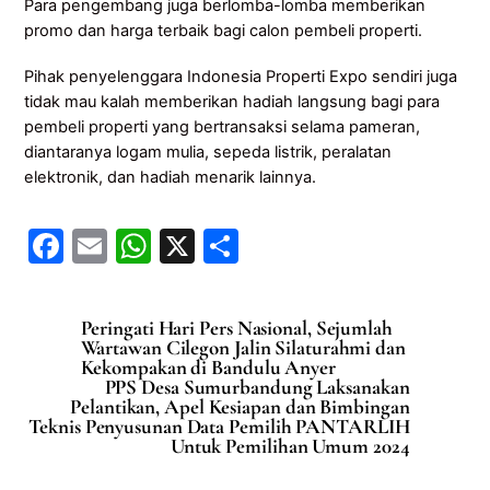
Para pengembang juga berlomba-lomba memberikan
promo dan harga terbaik bagi calon pembeli properti.
Pihak penyelenggara Indonesia Properti Expo sendiri juga
tidak mau kalah memberikan hadiah langsung bagi para
pembeli properti yang bertransaksi selama pameran,
diantaranya logam mulia, sepeda listrik, peralatan
elektronik, dan hadiah menarik lainnya.
F
E
W
X
S
a
m
h
h
c
ai
at
ar
Peringati Hari Pers Nasional, Sejumlah
e
l
s
e
Wartawan Cilegon Jalin Silaturahmi dan
Kekompakan di Bandulu Anyer
b
A
PPS Desa Sumurbandung Laksanakan
Pelantikan, Apel Kesiapan dan Bimbingan
o
p
Teknis Penyusunan Data Pemilih PANTARLIH
Untuk Pemilihan Umum 2024
o
p