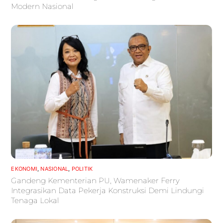
Modern Nasional
EKONOMI
,
NASIONAL
,
POLITIK
Gandeng Kementerian PU, Wamenaker Ferry
Integrasikan Data Pekerja Konstruksi Demi Lindungi
Tenaga Lokal