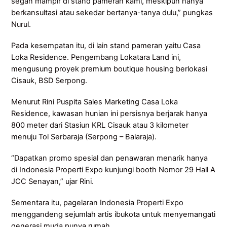
segan mampir di stand pameran kami, meskipun hanya
berkansultasi atau sekedar bertanya-tanya dulu,” pungkas
Nurul.
Pada kesempatan itu, di lain stand pameran yaitu Casa
Loka Residence. Pengembang Lokatara Land ini,
mengusung proyek premium boutique housing berlokasi
Cisauk, BSD Serpong.
Menurut Rini Puspita Sales Marketing Casa Loka
Residence, kawasan hunian ini persisnya berjarak hanya
800 meter dari Stasiun KRL Cisauk atau 3 kilometer
menuju Tol Serbaraja (Serpong – Balaraja).
“Dapatkan promo spesial dan penawaran menarik hanya
di Indonesia Properti Expo kunjungi booth Nomor 29 Hall A
JCC Senayan,” ujar Rini.
Sementara itu, pagelaran Indonesia Properti Expo
menggandeng sejumlah artis ibukota untuk menyemangati
generasi muda punya rumah.