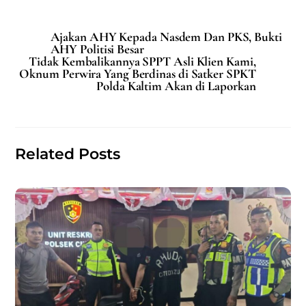
a
m
h
h
c
ai
at
ar
Ajakan AHY Kepada Nasdem Dan PKS, Bukti
e
l
s
e
AHY Politisi Besar
Tidak Kembalikannya SPPT Asli Klien Kami,
b
A
Oknum Perwira Yang Berdinas di Satker SPKT
Polda Kaltim Akan di Laporkan
o
p
o
p
k
Related Posts