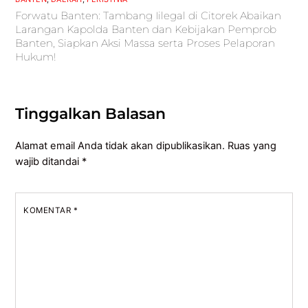
Forwatu Banten: Tambang Iilegal di Citorek Abaikan
Larangan Kapolda Banten dan Kebijakan Pemprob
Banten, Siapkan Aksi Massa serta Proses Pelaporan
Hukum!
Tinggalkan Balasan
Alamat email Anda tidak akan dipublikasikan.
Ruas yang
wajib ditandai
*
KOMENTAR
*