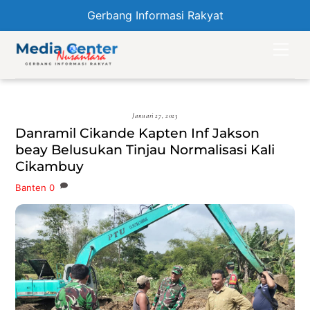
Gerbang Informasi Rakyat
Skip
Men
to
content
Januari 27, 2023
Danramil Cikande Kapten Inf Jakson
beay Belusukan Tinjau Normalisasi Kali
Cikambuy
Banten
0