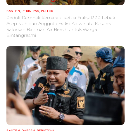
BANTEN
,
PERISTIWA
,
POLITIK
Peduli Dampak Kemarau, Ketua Fraksi PPP Lebak
Asep Nuh dan Anggota Fraksi Adiwinata Kusuma
Salurkan Bantuan Air Bersih untuk Warga
Bintangresmi
BANTEN
,
DAERAH
,
PERISTIWA