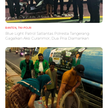
BANTEN
,
TNI-POLRI
Blue Light Patrol Satlantas Polresta Tangerang
Gagalkan Aksi Curanmor, Dua Pria Diamankan