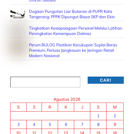
Dugaan Pungutan Liar Bulanan di PUPR Kota
Tangerang: PPPK Dipungut Biaya SKP dan Ekin
Tingkatkan Kesiapsiagaan Personel Melalui Latihan
Peningkatan Kemampuan Dalmas
Perum BULOG Pastikan Kecukupan Suplai Beras
Premium, Perluas Jangkauan ke Jaringan Retail
Modern Nasional
Cari
CARI
Agustus 2026
S
S
R
K
J
S
M
1
2
3
4
5
6
7
8
9
10
11
12
13
14
15
16