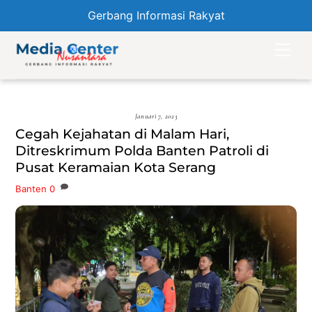
Gerbang Informasi Rakyat
Skip
Men
to
content
Januari 7, 2023
Cegah Kejahatan di Malam Hari,
Ditreskrimum Polda Banten Patroli di
Pusat Keramaian Kota Serang
Banten
0