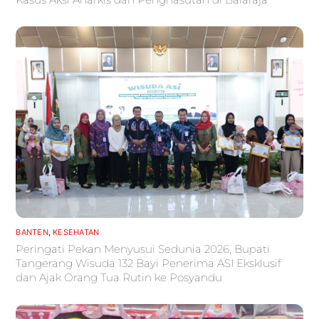
BANTEN
,
KESEHATAN
Peringati Pekan Menyusui Sedunia 2026, Bupati
Tangerang Wisuda 132 Bayi Penerima ASI Eksklusif
dan Ajak Orang Tua Rutin ke Posyandu