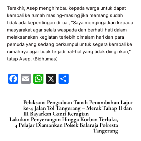
Terakhir, Asep menghimbau kepada warga untuk dapat
kembali ke rumah masing-masing jika memang sudah
tidak ada kepentingan di luar, “Saya mengingatkan kepada
masyarakat agar selalu waspada dan berhati-hati dalam
melaksanakan kegiatan terlebih dimalam hari dan para
pemuda yang sedang berkumpul untuk segera kembali ke
rumahnya agar tidak terjadi hal-hal yang tidak diinginkan,”
tutup Asep. (Bidhumas)
F
E
W
X
S
a
m
h
h
c
ai
at
ar
Pelaksana Pengadaan Tanah Penambahan Lajur
e
l
s
e
ke-4 Jalan Tol Tangerang – Merak Tahap II dan
III Bayarkan Ganti Kerugian
b
A
Lakukan Penyerangan Hingga Korban Terluka,
4 Pelajar Diamankan Polsek Balaraja Polresta
o
p
Tangerang
o
p