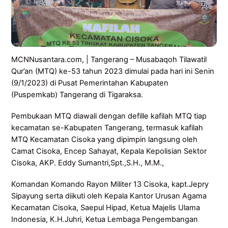
MCNNusantara.com, | Tangerang – Musabaqoh Tilawatil
Qur’an (MTQ) ke-53 tahun 2023 dimulai pada hari ini Senin
(9/1/2023) di Pusat Pemerintahan Kabupaten
(Puspemkab) Tangerang di Tigaraksa.
Pembukaan MTQ diawali dengan defille kafilah MTQ tiap
kecamatan se-Kabupaten Tangerang, termasuk kafilah
MTQ Kecamatan Cisoka yang dipimpin langsung oleh
Camat Cisoka, Encep Sahayat, Kepala Kepolisian Sektor
Cisoka, AKP. Eddy Sumantri,Spt.,S.H., M.M.,
Komandan Komando Rayon Militer 13 Cisoka, kapt.Jepry
Sipayung serta diikuti oleh Kepala Kantor Urusan Agama
Kecamatan Cisoka, Saepul Hipad, Ketua Majelis Ulama
Indonesia, K.H.Juhri, Ketua Lembaga Pengembangan