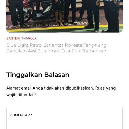
BANTEN
,
TNI-POLRI
Blue Light Patrol Satlantas Polresta Tangerang
Gagalkan Aksi Curanmor, Dua Pria Diamankan
Tinggalkan Balasan
Alamat email Anda tidak akan dipublikasikan.
Ruas yang
wajib ditandai
*
KOMENTAR
*