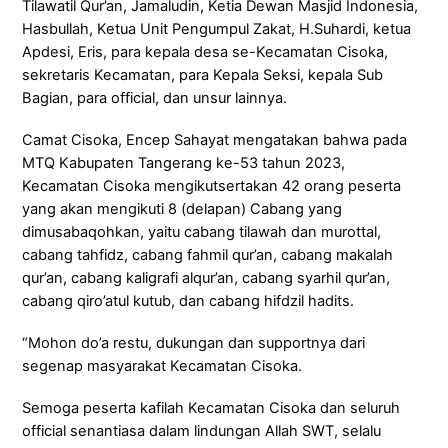
Tilawatil Qur’an, Jamaludin, Ketia Dewan Masjid Indonesia,
Hasbullah, Ketua Unit Pengumpul Zakat, H.Suhardi, ketua
Apdesi, Eris, para kepala desa se-Kecamatan Cisoka,
sekretaris Kecamatan, para Kepala Seksi, kepala Sub
Bagian, para official, dan unsur lainnya.
Camat Cisoka, Encep Sahayat mengatakan bahwa pada
MTQ Kabupaten Tangerang ke-53 tahun 2023,
Kecamatan Cisoka mengikutsertakan 42 orang peserta
yang akan mengikuti 8 (delapan) Cabang yang
dimusabaqohkan, yaitu cabang tilawah dan murottal,
cabang tahfidz, cabang fahmil qur’an, cabang makalah
qur’an, cabang kaligrafi alqur’an, cabang syarhil qur’an,
cabang qiro’atul kutub, dan cabang hifdzil hadits.
“Mohon do’a restu, dukungan dan supportnya dari
segenap masyarakat Kecamatan Cisoka.
Semoga peserta kafilah Kecamatan Cisoka dan seluruh
official senantiasa dalam lindungan Allah SWT, selalu