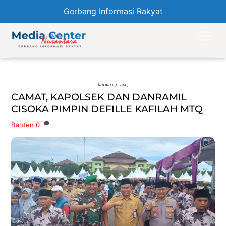
Gerbang Informasi Rakyat
Skip
Men
to
content
Januari 9, 2023
CAMAT, KAPOLSEK DAN DANRAMIL
CISOKA PIMPIN DEFILLE KAFILAH MTQ
Banten
0