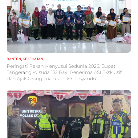
BANTEN
,
KESEHATAN
Peringati Pekan Menyusui Sedunia 2026, Bupati
Tangerang Wisuda 132 Bayi Penerima ASI Eksklusif
dan Ajak Orang Tua Rutin ke Posyandu