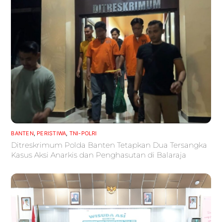
BANTEN
,
PERISTIWA
,
TNI-POLRI
Ditreskrimum Polda Banten Tetapkan Dua Tersangka
Kasus Aksi Anarkis dan Penghasutan di Balaraja