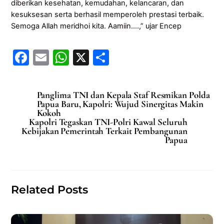
diberikan kesehatan, kemudahan, kelancaran, dan
kesuksesan serta berhasil memperoleh prestasi terbaik.
Semoga Allah meridhoi kita. Aamiin….,” ujar Encep
F
E
W
X
S
a
m
h
h
c
ai
at
ar
Panglima TNI dan Kepala Staf Resmikan Polda
e
l
s
e
Papua Baru, Kapolri: Wujud Sinergitas Makin
Kokoh
b
A
Kapolri Tegaskan TNI-Polri Kawal Seluruh
Kebijakan Pemerintah Terkait Pembangunan
o
p
Papua
o
p
k
Related Posts