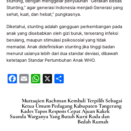
stunting, dengan menggelar penyuluhan “Gerakan Bebas
Stunting,” agar generasi Indonesia menjadi Generasi yang
sehat, kuat, dan hebat,” pungkasnya.
Diketahui, stunting adalah gangguan perkembangan pada
anak yang disebabkan oleh gizi buruk, terserang infeksi
berulang, maupun stimulasi psikososial yang tidak
memadai. Anak didefinisikan stunting jika tinggi badan
menurut usianya lebih dari dua standar deviasi, dibawah
ketetapan Standar Pertumbuhan Anak WHO.
F
E
W
X
S
a
m
h
h
c
ai
at
ar
Muttaqien Rachman Kembali Terpilih Sebagai
e
l
s
e
Ketua Umum Pedagang Kabupaten Tangerang
Kades Tapos Respons Cepat Ajuan Kakek
b
A
Suanda Warganya Yang Butuh Kursi Roda dan
Bedah Rumah
o
p