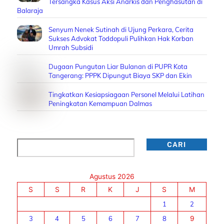
Tersangka Kasus Aksi Anarkis dan Penghasutan di
Balaraja
Senyum Nenek Sutinah di Ujung Perkara, Cerita
Sukses Advokat Toddopuli Pulihkan Hak Korban
Umrah Subsidi
Dugaan Pungutan Liar Bulanan di PUPR Kota
Tangerang: PPPK Dipungut Biaya SKP dan Ekin
Tingkatkan Kesiapsiagaan Personel Melalui Latihan
Peningkatan Kemampuan Dalmas
Cari
CARI
Agustus 2026
S
S
R
K
J
S
M
1
2
3
4
5
6
7
8
9