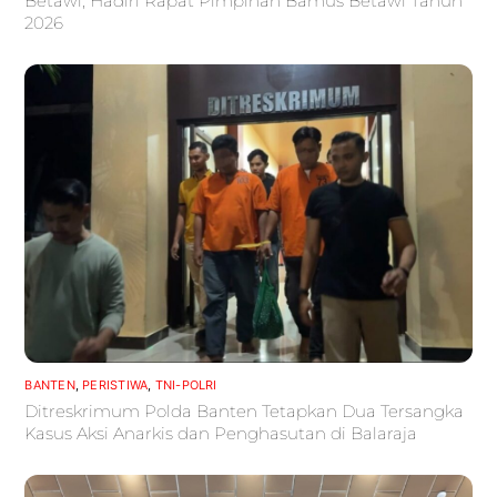
Betawi, Hadiri Rapat Pimpinan Bamus Betawi Tahun
2026
BANTEN
,
PERISTIWA
,
TNI-POLRI
Ditreskrimum Polda Banten Tetapkan Dua Tersangka
Kasus Aksi Anarkis dan Penghasutan di Balaraja