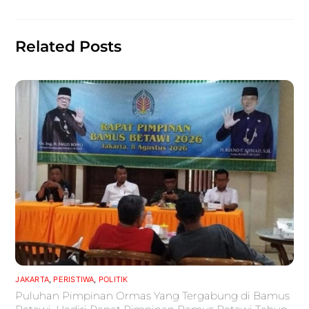
o
p
k
Related Posts
JAKARTA
,
PERISTIWA
,
POLITIK
Puluhan Pimpinan Ormas Yang Tergabung di Bamus