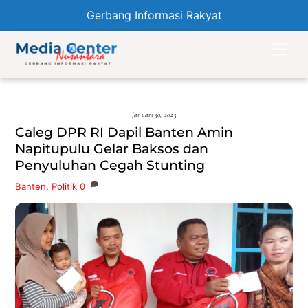
Gerbang Informasi Rakyat
Skip
Men
to
content
Januari 30, 2023
Caleg DPR RI Dapil Banten Amin
Napitupulu Gelar Baksos dan
Penyuluhan Cegah Stunting
Banten
,
Politik
0