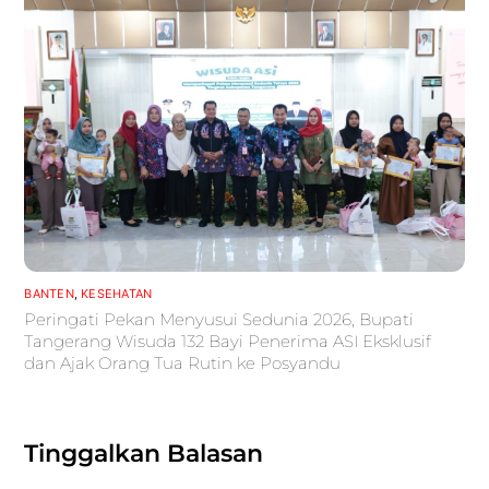
BANTEN
,
KESEHATAN
Peringati Pekan Menyusui Sedunia 2026, Bupati
Tangerang Wisuda 132 Bayi Penerima ASI Eksklusif
dan Ajak Orang Tua Rutin ke Posyandu
Tinggalkan Balasan