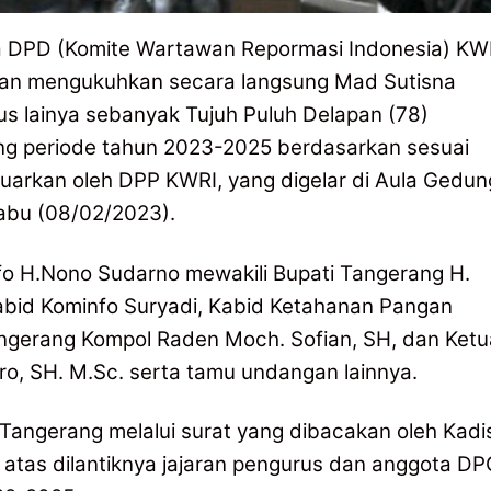
a DPD (Komite Wartawan Repormasi Indonesia) KW
k dan mengukuhkan secara langsung Mad Sutisna
s lainya sebanyak Tujuh Puluh Delapan (78)
g periode tahun 2023-2025 berdasarkan sesuai
uarkan oleh DPP KWRI, yang digelar di Aula Gedun
abu (08/02/2023).
fo H.Nono Sudarno mewakili Bupati Tangerang H.
Kabid Kominfo Suryadi, Kabid Ketahanan Pangan
angerang Kompol Raden Moch. Sofian, SH, dan Ketu
, SH. M.Sc. serta tamu undangan lainnya.
angerang melalui surat yang dibacakan oleh Kadi
tas dilantiknya jajaran pengurus dan anggota DP