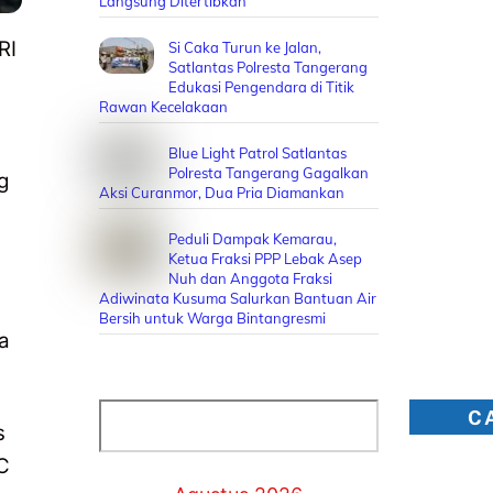
Langsung Ditertibkan
RI
Si Caka Turun ke Jalan,
Satlantas Polresta Tangerang
Edukasi Pengendara di Titik
Rawan Kecelakaan
Blue Light Patrol Satlantas
Polresta Tangerang Gagalkan
g
Aksi Curanmor, Dua Pria Diamankan
Peduli Dampak Kemarau,
Ketua Fraksi PPP Lebak Asep
Nuh dan Anggota Fraksi
Adiwinata Kusuma Salurkan Bantuan Air
Bersih untuk Warga Bintangresmi
a
Cari
C
s
C