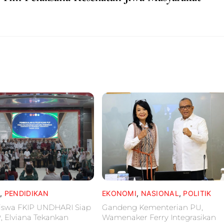
L
,
PENDIDIKAN
EKONOMI
,
NASIONAL
,
POLITIK
iswa FKIP UNDHARI Siap
Gandeng Kementerian PU,
P, Elviana Tekankan
Wamenaker Ferry Integrasikan