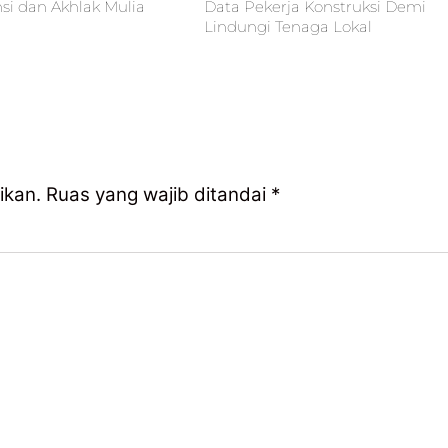
i dan Akhlak Mulia
Data Pekerja Konstruksi Demi
Lindungi Tenaga Lokal
ikan.
Ruas yang wajib ditandai
*