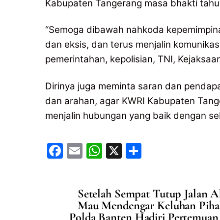
Kabupaten Tangerang masa bhakti tahu
“Semoga dibawah nahkoda kepemimpinan
dan eksis, dan terus menjalin komunikasi
pemerintahan, kepolisian, TNI, Kejaksaan, 
Dirinya juga meminta saran dan pendap
dan arahan, agar KWRI Kabupaten Tange
menjalin hubungan yang baik dengan sel
F
E
W
X
S
a
m
h
h
c
ai
at
ar
Setelah Sempat Tutup Jalan A
e
l
s
e
Mau Mendengar Keluhan Piha
b
A
Polda Banten Hadiri Pertemuan