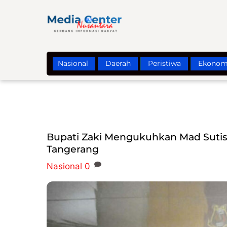
Skip
to
content
Nasional
Daerah
Peristiwa
Ekonom
Bupati Zaki Mengukuhkan Mad Suti
Tangerang
Nasional
0