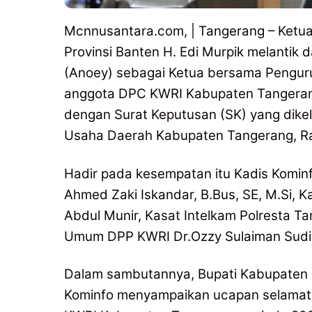
Mcnnusantara.com, | Tangerang – Ketu
Provinsi Banten H. Edi Murpik melanti
(Anoey) sebagai Ketua bersama Penguru
anggota DPC KWRI Kabupaten Tangeran
dengan Surat Keputusan (SK) yang dikel
Usaha Daerah Kabupaten Tangerang, R
Hadir pada kesempatan itu Kadis Komin
Ahmed Zaki Iskandar, B.Bus, SE, M.Si, 
Abdul Munir, Kasat Intelkam Polresta T
Umum DPP KWRI Dr.Ozzy Sulaiman Sudiro
Dalam sambutannya, Bupati Kabupaten T
Kominfo menyampaikan ucapan selamat a