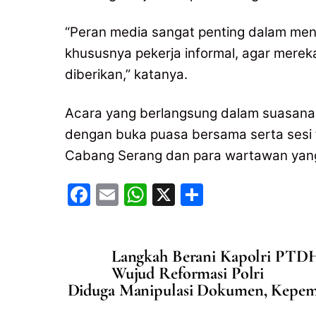
“Peran media sangat penting dalam men
khususnya pekerja informal, agar mer
diberikan,” katanya.
Acara yang berlangsung dalam suasana 
dengan buka puasa bersama serta sesi 
Cabang Serang dan para wartawan yang
F
E
W
X
S
a
m
h
h
c
ai
at
ar
Langkah Berani Kapolri PTDH
e
l
s
e
Wujud Reformasi Polri
b
A
Diduga Manipulasi Dokumen, Kepemi
o
p