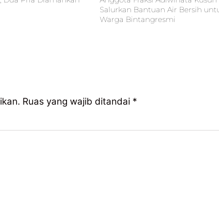
Salurkan Bantuan Air Bersih unt
Warga Bintangresmi
ikan.
Ruas yang wajib ditandai
*