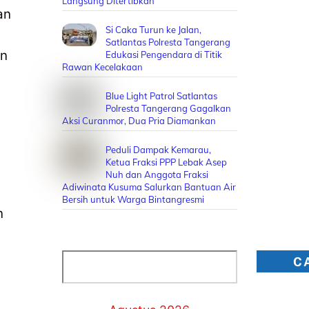
Langsung Ditertibkan
an
Si Caka Turun ke Jalan,
Satlantas Polresta Tangerang
an
Edukasi Pengendara di Titik
Rawan Kecelakaan
Blue Light Patrol Satlantas
Polresta Tangerang Gagalkan
Aksi Curanmor, Dua Pria Diamankan
Peduli Dampak Kemarau,
Ketua Fraksi PPP Lebak Asep
Nuh dan Anggota Fraksi
Adiwinata Kusuma Salurkan Bantuan Air
Bersih untuk Warga Bintangresmi
n
Cari
C