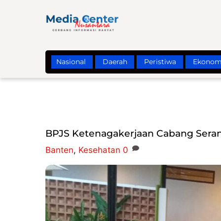
Skip
to
content
Nasional
Daerah
Peristiwa
Ekonom
BPJS Ketenagakerjaan Cabang Serang
Banten
,
Kesehatan
0