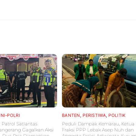
TNI-POLRI
BANTEN
,
PERISTIWA
,
POLITIK
 Patrol Satlantas
Peduli Dampak Kemarau, Ketua
Tangerang Gagalkan Aksi
Fraksi PPP Lebak Asep Nuh dan
, Dua Pria Diamankan
Anggota Fraksi Adiwinata Kusu