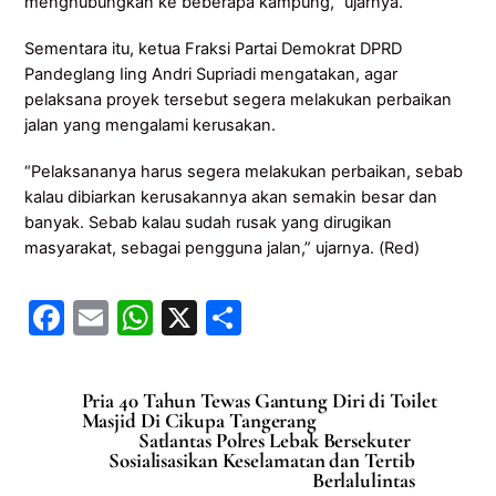
menghubungkan ke beberapa kampung,” ujarnya.
Sementara itu, ketua Fraksi Partai Demokrat DPRD
Pandeglang Iing Andri Supriadi mengatakan, agar
pelaksana proyek tersebut segera melakukan perbaikan
jalan yang mengalami kerusakan.
“Pelaksananya harus segera melakukan perbaikan, sebab
kalau dibiarkan kerusakannya akan semakin besar dan
banyak. Sebab kalau sudah rusak yang dirugikan
masyarakat, sebagai pengguna jalan,” ujarnya. (Red)
F
E
W
X
S
a
m
h
h
c
ai
at
ar
Pria 40 Tahun Tewas Gantung Diri di Toilet
e
l
s
e
Masjid Di Cikupa Tangerang
Satlantas Polres Lebak Bersekuter
b
A
Sosialisasikan Keselamatan dan Tertib
Berlalulintas
o
p