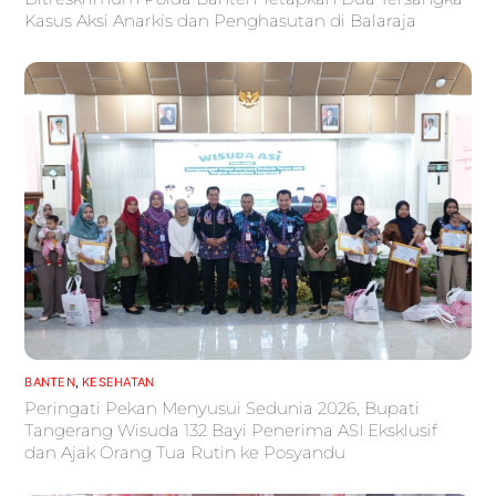
Kasus Aksi Anarkis dan Penghasutan di Balaraja
BANTEN
,
KESEHATAN
Peringati Pekan Menyusui Sedunia 2026, Bupati
Tangerang Wisuda 132 Bayi Penerima ASI Eksklusif
dan Ajak Orang Tua Rutin ke Posyandu