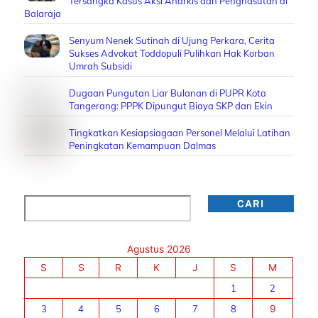
Tersangka Kasus Aksi Anarkis dan Penghasutan di
Balaraja
Senyum Nenek Sutinah di Ujung Perkara, Cerita
Sukses Advokat Toddopuli Pulihkan Hak Korban
Umrah Subsidi
Dugaan Pungutan Liar Bulanan di PUPR Kota
Tangerang: PPPK Dipungut Biaya SKP dan Ekin
Tingkatkan Kesiapsiagaan Personel Melalui Latihan
Peningkatan Kemampuan Dalmas
Cari
CARI
Agustus 2026
S
S
R
K
J
S
M
1
2
3
4
5
6
7
8
9