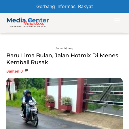
Gerbang Informasi Rakyat
Skip
Men
to
content
Januari 8, 2023
Baru Lima Bulan, Jalan Hotmix Di Menes
Kembali Rusak
Banten
0