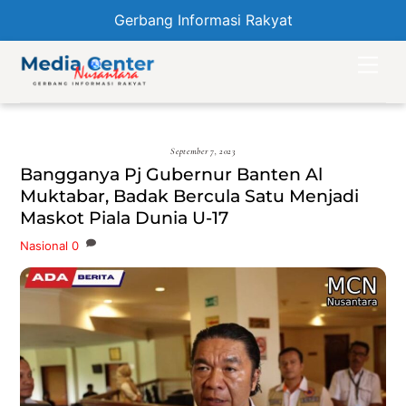
Gerbang Informasi Rakyat
Skip
Men
to
content
September 7, 2023
Bangganya Pj Gubernur Banten Al
Muktabar, Badak Bercula Satu Menjadi
Maskot Piala Dunia U-17
Nasional
0