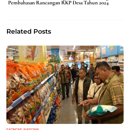
o
p
Pembahasan Rancangan RKP Desa Tahun 2024
o
p
k
Related Posts
EKONOMI
,
NASIONAL