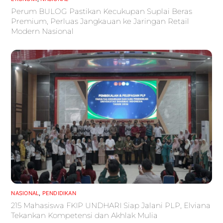
Perum BULOG Pastikan Kecukupan Suplai Beras
Premium, Perluas Jangkauan ke Jaringan Retail
Modern Nasional
NASIONAL
,
PENDIDIKAN
215 Mahasiswa FKIP UNDHARI Siap Jalani PLP, Elviana
Tekankan Kompetensi dan Akhlak Mulia