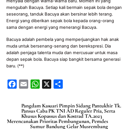
menyala dengan warna-warna baru. Momen ini yang
mengubah Bacuya. Setiap kali bermain sepak bola dengan
seseorang, tanduk Bacuya akan bersinar lebih terang.
Energi yang diberikan sepak bola kepada orang-orang
sama dengan energi yang menerangi Bacuya.
Bacuya adalah pembela yang memperjuangkan hak anak
muda untuk bersenang-senang dan berekspresi. Dia
adalah penjaga talenta muda dan mercusuar untuk masa
depan sepak bola. Bacuya siap bangkit bersama generasi
baru. (**)
F
E
W
X
S
a
m
h
h
c
ai
at
ar
Pangdam Kasuari Pimpin Sidang Pantukhir Tk.
e
l
s
e
Pansus Caba PK TNI AD Reguler Pria, Serta
Khusus Kopassus dan Kostrad TA.2023
b
A
Merencanakan Prioritas Pembangunan, Pemdes
Sumur Bandung Gelar Musrembang