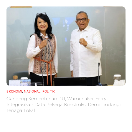
EKONOMI
,
NASIONAL
,
POLITIK
Gandeng Kementerian PU, Wamenaker Ferry
Integrasikan Data Pekerja Konstruksi Demi Lindungi
Tenaga Lokal