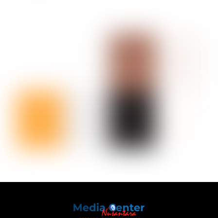
Back
To