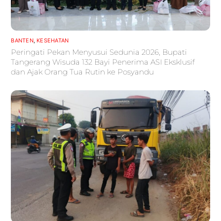
BANTEN
,
KESEHATAN
Peringati Pekan Menyusui Sedunia 2026, Bupati
Tangerang Wisuda 132 Bayi Penerima ASI Eksklusif
dan Ajak Orang Tua Rutin ke Posyandu