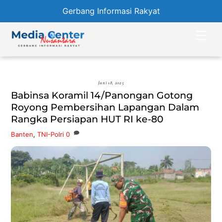
Gerbang Informasi Rakyat
Skip
Men
to
content
Juni 18, 2025
Babinsa Koramil 14/Panongan Gotong
Royong Pembersihan Lapangan Dalam
Rangka Persiapan HUT RI ke-80
Banten
,
TNI-Polri
0