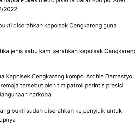
Samapta Polres metro jakarta barat Kompol Arief
2/2022.
 bukti diserahkan kepolsek Cengkareng guna
otika jenis sabu kami serahkan kepolsek Cengkareng
a Kapolsek Cengkareng kompol Ardhie Demastyo
ja tersebut oleh tim patroli perintis presisi
yalahgunaan narkoba
arang bukti sudah diserahkan ke penyidik untuk
utupnya