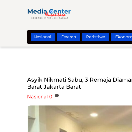
Skip
to
content
Nasional
Daerah
Peristiwa
Ekonom
Asyik Nikmati Sabu, 3 Remaja Diaman
Barat Jakarta Barat
Nasional
0