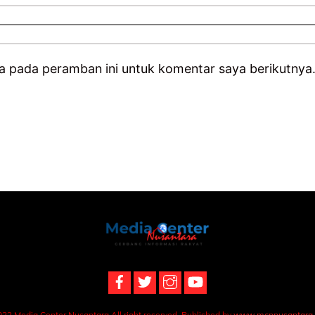
a pada peramban ini untuk komentar saya berikutnya
Back
To
Top
22 Media Center Nusantara All right reserved. Published by
www.mcnnusantara