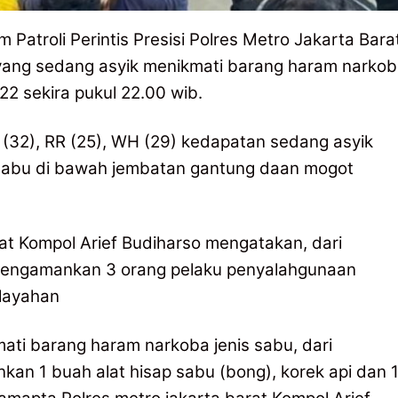
im Patroli Perintis Presisi Polres Metro Jakarta Bara
yang sedang asyik menikmati barang haram narko
22 sekira pukul 22.00 wib.
S (32), RR (25), WH (29) kedapatan sedang asyik
 sabu di bawah jembatan gantung daan mogot
at Kompol Arief Budiharso mengatakan, dari
mengamankan 3 orang pelaku penyalahgunaan
ilayahan
ati barang haram narkoba jenis sabu, dari
n 1 buah alat hisap sabu (bong), korek api dan 