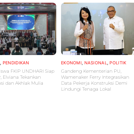
L
,
PENDIDIKAN
EKONOMI
,
NASIONAL
,
POLITIK
iswa FKIP UNDHARI Siap
Gandeng Kementerian PU,
P, Elviana Tekankan
Wamenaker Ferry Integrasikan
i dan Akhlak Mulia
Data Pekerja Konstruksi Demi
Lindungi Tenaga Lokal