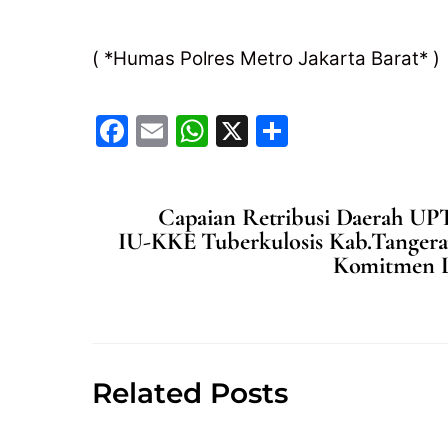
( *Humas Polres Metro Jakarta Barat* )
F
E
W
X
S
a
m
h
h
c
ai
at
ar
Capaian Retribusi Daerah U
e
l
s
e
IU-KKE Tuberkulosis Kab.Tangera
b
A
Komitmen L
o
p
o
p
k
Related Posts