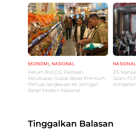
EKONOMI
,
NASIONAL
NASIONA
Perum BULOG Pastikan
215 Mahas
Kecukupan Suplai Beras Premium,
Jalani PL
Perluas Jangkauan ke Jaringan
Kompetens
Retail Modern Nasional
Tinggalkan Balasan