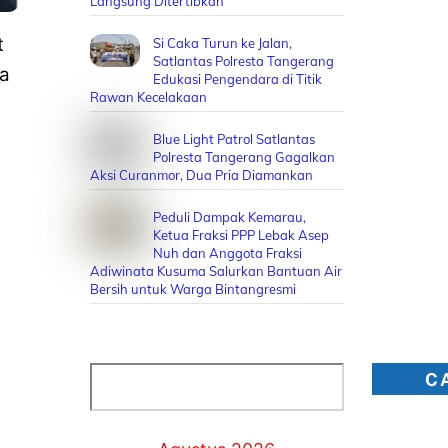
Langsung Ditertibkan
t
Si Caka Turun ke Jalan,
Satlantas Polresta Tangerang
ba
Edukasi Pengendara di Titik
Rawan Kecelakaan
Blue Light Patrol Satlantas
Polresta Tangerang Gagalkan
Aksi Curanmor, Dua Pria Diamankan
Peduli Dampak Kemarau,
Ketua Fraksi PPP Lebak Asep
Nuh dan Anggota Fraksi
Adiwinata Kusuma Salurkan Bantuan Air
Bersih untuk Warga Bintangresmi
Cari
C
1