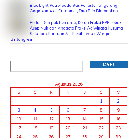
Blue Light Patrol Satlantas Polresta Tangerang
Gagalkan Aksi Curanmor, Dua Pria Diamankan
Peduli Dampak Kemarau, Ketua Fraksi PPP Lebak
Asep Nuh dan Anggota Fraksi Adiwinata Kusuma
Salurkan Bantuan Air Bersih untuk Warga
Bintangresmi
Cari
CARI
Agustus 2026
S
S
R
K
J
S
M
1
2
3
4
5
6
7
8
9
10
11
12
13
14
15
16
17
18
19
20
21
22
23
24
25
26
27
28
29
30