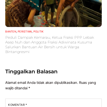
BANTEN
,
PERISTIWA
,
POLITIK
Peduli Dampak Kemarau, Ketua Fraksi PPP Lebak
Asep Nuh dan Anggota Fraksi Adiwinata Kusuma
Salurkan Bantuan Air Bersih untuk Warga
Bintangresmi
Tinggalkan Balasan
Alamat email Anda tidak akan dipublikasikan.
Ruas yang
wajib ditandai
*
KOMENTAR
*