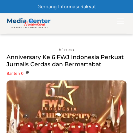
Gerbang Informasi Rakyat
Skip
Men
to
content
Juli 29, 2025
Anniversary Ke 6 FWJ Indonesia Perkuat
Jurnalis Cerdas dan Bermartabat
Banten
0