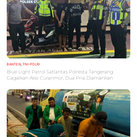
BANTEN
,
TNI-POLRI
Blue Light Patrol Satlantas Polresta Tangerang
Gagalkan Aksi Curanmor, Dua Pria Diamankan