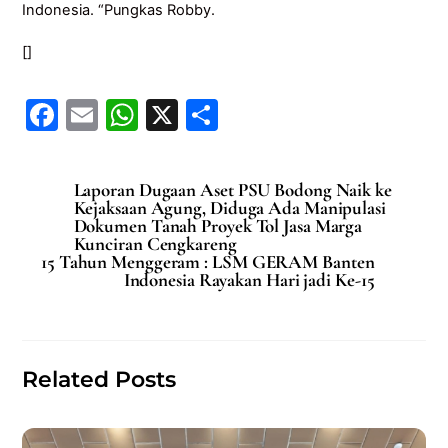
Indonesia. “Pungkas Robby.
[]
F
E
W
X
S
a
m
h
h
c
ai
at
ar
Laporan Dugaan Aset PSU Bodong Naik ke
e
l
s
e
Kejaksaan Agung, Diduga Ada Manipulasi
Dokumen Tanah Proyek Tol Jasa Marga
b
A
Kunciran Cengkareng
15 Tahun Menggeram : LSM GERAM Banten
o
p
Indonesia Rayakan Hari jadi Ke-15
o
p
k
Related Posts