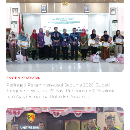
BANTEN
,
KESEHATAN
Peringati Pekan Menyusui Sedunia 2026, Bupati
Tangerang Wisuda 132 Bayi Penerima ASI Eksklusif
dan Ajak Orang Tua Rutin ke Posyandu