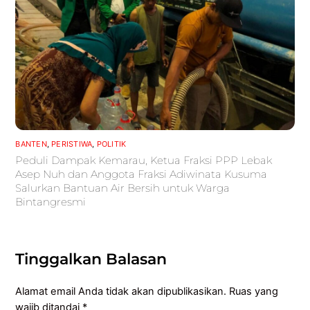
BANTEN
,
PERISTIWA
,
POLITIK
Peduli Dampak Kemarau, Ketua Fraksi PPP Lebak
Asep Nuh dan Anggota Fraksi Adiwinata Kusuma
Salurkan Bantuan Air Bersih untuk Warga
Bintangresmi
Tinggalkan Balasan
Alamat email Anda tidak akan dipublikasikan.
Ruas yang
wajib ditandai
*