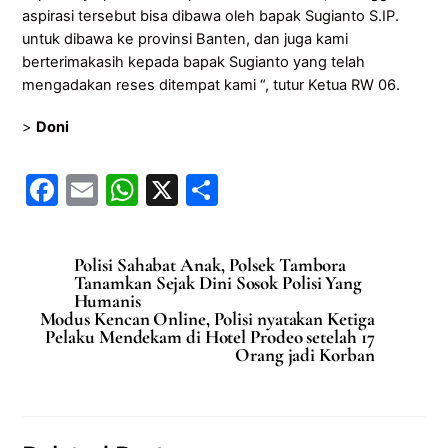
aspirasi tersebut bisa dibawa oleh bapak Sugianto S.IP.
untuk dibawa ke provinsi Banten, dan juga kami
berterimakasih kepada bapak Sugianto yang telah
mengadakan reses ditempat kami “, tutur Ketua RW 06.
>
Doni
F
E
W
X
S
a
m
h
h
c
ai
at
ar
Polisi Sahabat Anak, Polsek Tambora
e
l
s
e
Tanamkan Sejak Dini Sosok Polisi Yang
Humanis
b
A
Modus Kencan Online, Polisi nyatakan Ketiga
Pelaku Mendekam di Hotel Prodeo setelah 17
o
p
Orang jadi Korban
o
p
k