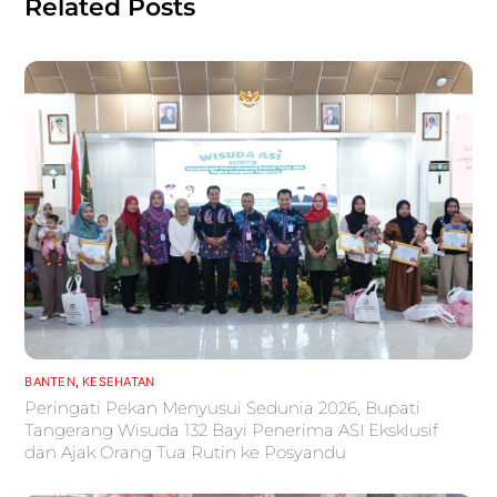
Related Posts
BANTEN
,
KESEHATAN
Peringati Pekan Menyusui Sedunia 2026, Bupati
Tangerang Wisuda 132 Bayi Penerima ASI Eksklusif
dan Ajak Orang Tua Rutin ke Posyandu