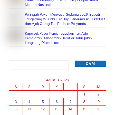
Modern Nasional
Peringati Pekan Menyusui Sedunia 2026, Bupati
Tangerang Wisuda 132 Bayi Penerima ASI Eksklusif
dan Ajak Orang Tua Rutin ke Posyandu
Kapolsek Pasar Kemis Tegaskan Tak Ada
Pembiaran, Kendaraan Berat di Bahu Jalan
Langsung Ditertibkan
Cari
CARI
Agustus 2026
S
S
R
K
J
S
M
1
2
3
4
5
6
7
8
9
10
11
12
13
14
15
16