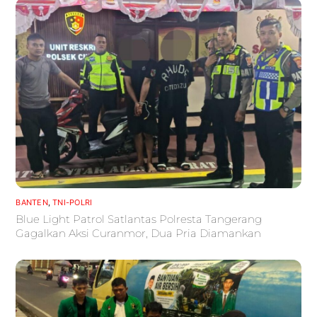
BANTEN
,
TNI-POLRI
Blue Light Patrol Satlantas Polresta Tangerang
Gagalkan Aksi Curanmor, Dua Pria Diamankan