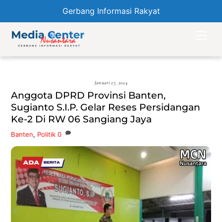
Gerbang Informasi Rakyat
Skip
Men
to
content
Januari 27, 2024
Anggota DPRD Provinsi Banten,
Sugianto S.I.P. Gelar Reses Persidangan
Ke-2 Di RW 06 Sangiang Jaya
Banten
,
Politik
0