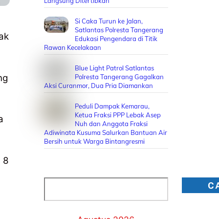
Langsung Ditertibkan
Si Caka Turun ke Jalan,
Satlantas Polresta Tangerang
ak
Edukasi Pengendara di Titik
Rawan Kecelakaan
Blue Light Patrol Satlantas
ng
Polresta Tangerang Gagalkan
Aksi Curanmor, Dua Pria Diamankan
Peduli Dampak Kemarau,
Ketua Fraksi PPP Lebak Asep
a
Nuh dan Anggota Fraksi
Adiwinata Kusuma Salurkan Bantuan Air
Bersih untuk Warga Bintangresmi
 8
Cari
C