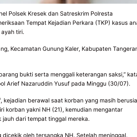
el Polsek Kresek dan Satreskrim Polresta
eriksaan Tempat Kejadian Perkara (TKP) kasus an
yah tiri.
miang, Kecamatan Gunung Kaler, Kabupaten Tangera
barang bukti serta menggali keterangan saksi,” kat
ol Arief Nazaruddin Yusuf pada Minggu (30/07).
f, kejadian berawal saat korban yang masih berusia
tiri korban yakni NH (21), kemudian mengantar
 jauh dari tempat tinggal mereka.
 dicekik oleh tersangka NH. Setelah meninggal,