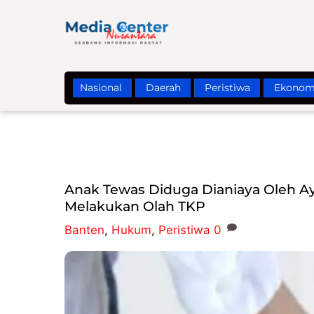
Skip
to
content
Nasional
Daerah
Peristiwa
Ekonom
Anak Tewas Diduga Dianiaya Oleh Aya
Melakukan Olah TKP
Banten
,
Hukum
,
Peristiwa
0