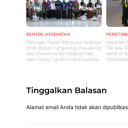
BANTEN
,
KESEHATAN
PERISTIW
Peringati Pekan Menyusui Sedunia
Kapolsek 
2026, Bupati Tangerang Wisuda 132
Tak Ada P
Bayi Penerima ASI Eksklusif dan
Berat di 
Ajak Orang Tua Rutin ke Posyandu
Ditertibk
Tinggalkan Balasan
Alamat email Anda tidak akan dipublikas