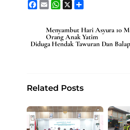
F
E
W
X
S
a
m
h
h
c
ai
at
ar
Menyambut Hari Asyura 10 Mu
e
l
s
e
Orang Anak Yatim
b
A
Diduga Hendak Tawuran Dan Balap
o
p
o
p
k
Related Posts