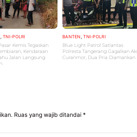
A
,
TNI-POLRI
BANTEN
,
TNI-POLRI
Pasar Kemis Tegaskan
Blue Light Patrol Satlantas
embiaran, Kendaraan
Polresta Tangerang Gagalkan Ak
Bahu Jalan Langsung
Curanmor, Dua Pria Diamankan
an
ikan.
Ruas yang wajib ditandai
*