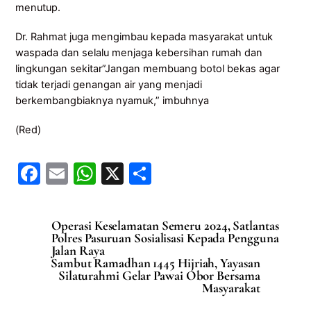
menutup.
Dr. Rahmat juga mengimbau kepada masyarakat untuk
waspada dan selalu menjaga kebersihan rumah dan
lingkungan sekitar”Jangan membuang botol bekas agar
tidak terjadi genangan air yang menjadi
berkembangbiaknya nyamuk,” imbuhnya
(Red)
F
E
W
X
S
a
m
h
h
c
ai
at
ar
Operasi Keselamatan Semeru 2024, Satlantas
e
l
s
e
Polres Pasuruan Sosialisasi Kepada Pengguna
Jalan Raya
b
A
Sambut Ramadhan 1445 Hijriah, Yayasan
Silaturahmi Gelar Pawai Obor Bersama
o
p
Masyarakat
o
p