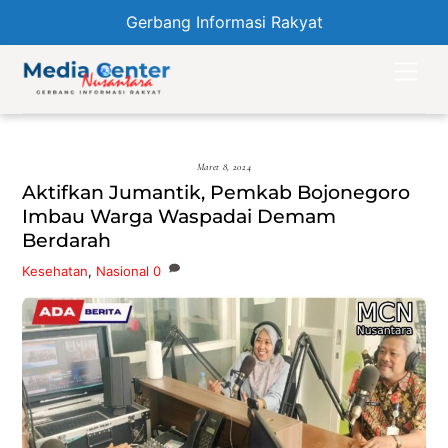
Gerbang Informasi Rakyat
Skip
Men
to
content
Maret 8, 2024
Aktifkan Jumantik, Pemkab Bojonegoro
Imbau Warga Waspadai Demam
Berdarah
Kesehatan
,
Nasional
0