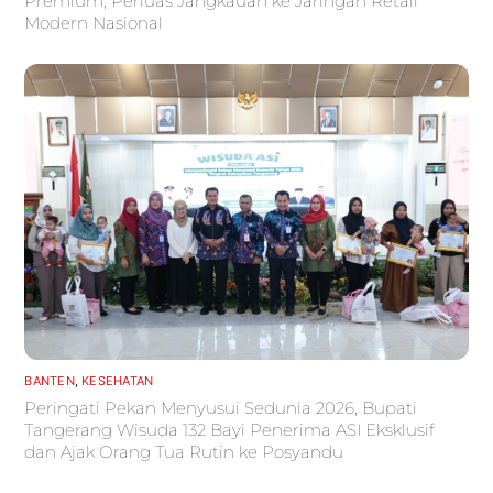
Premium, Perluas Jangkauan ke Jaringan Retail
Modern Nasional
BANTEN
,
KESEHATAN
Peringati Pekan Menyusui Sedunia 2026, Bupati
Tangerang Wisuda 132 Bayi Penerima ASI Eksklusif
dan Ajak Orang Tua Rutin ke Posyandu