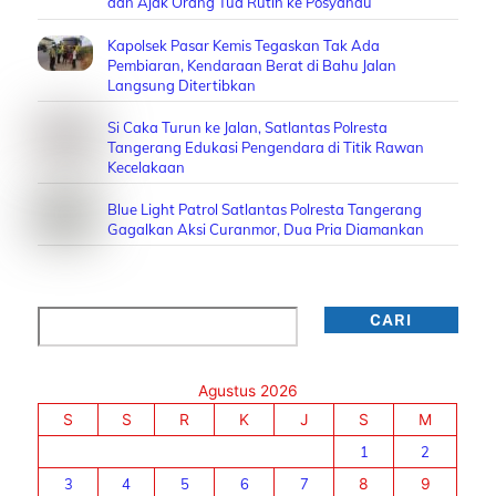
dan Ajak Orang Tua Rutin ke Posyandu
Kapolsek Pasar Kemis Tegaskan Tak Ada
Pembiaran, Kendaraan Berat di Bahu Jalan
Langsung Ditertibkan
Si Caka Turun ke Jalan, Satlantas Polresta
Tangerang Edukasi Pengendara di Titik Rawan
Kecelakaan
Blue Light Patrol Satlantas Polresta Tangerang
Gagalkan Aksi Curanmor, Dua Pria Diamankan
Cari
CARI
Agustus 2026
S
S
R
K
J
S
M
1
2
3
4
5
6
7
8
9