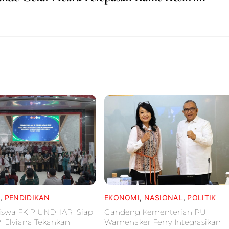
L
,
PENDIDIKAN
EKONOMI
,
NASIONAL
,
POLITIK
iswa FKIP UNDHARI Siap
Gandeng Kementerian PU,
P, Elviana Tekankan
Wamenaker Ferry Integrasikan