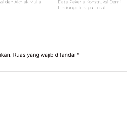
i dan Akhlak Mulia
Data Pekerja Konstruksi Demi
Lindungi Tenaga Lokal
ikan.
Ruas yang wajib ditandai
*