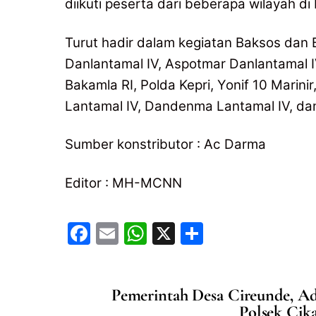
diikuti peserta dari beberapa wilayah di
Turut hadir dalam kegiatan Baksos dan B
Danlantamal IV, Aspotmar Danlantamal I
Bakamla RI, Polda Kepri, Yonif 10 Marini
Lantamal IV, Dandenma Lantamal IV, d
Sumber konstributor : Ac Darma
Editor : MH-MCNN
F
E
W
X
S
a
m
h
h
c
ai
at
ar
Pemerintah Desa Cireunde, 
e
l
s
e
Polsek Cik