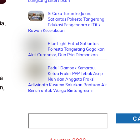
Langsung Ditertibkan
Si Caka Turun ke Jalan,
Satlantas Polresta Tangerang
ia,
Edukasi Pengendara di Titik
Rawan Kecelakaan
Blue Light Patrol Satlantas
Polresta Tangerang Gagalkan
Aksi Curanmor, Dua Pria Diamankan
Peduli Dampak Kemarau,
Ketua Fraksi PPP Lebak Asep
ia
Nuh dan Anggota Fraksi
Adiwinata Kusuma Salurkan Bantuan Air
n,
Bersih untuk Warga Bintangresmi
Cari
C