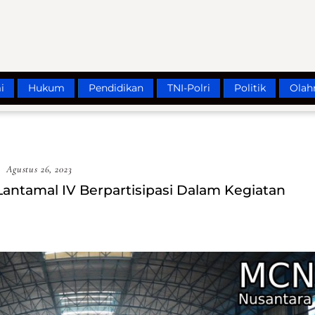
i
Hukum
Pendidikan
TNI-Polri
Politik
Olah
Agustus 26, 2023
antamal IV Berpartisipasi Dalam Kegiatan