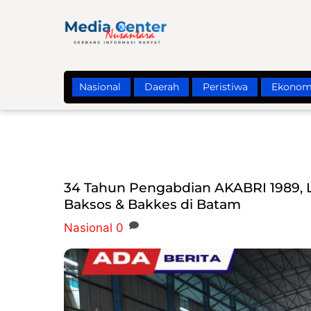
Skip
to
content
Nasional
Daerah
Peristiwa
Ekonom
34 Tahun Pengabdian AKABRI 1989, L
Baksos & Bakkes di Batam
Nasional
0