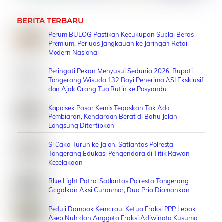
BERITA TERBARU
Perum BULOG Pastikan Kecukupan Suplai Beras
Premium, Perluas Jangkauan ke Jaringan Retail
Modern Nasional
Peringati Pekan Menyusui Sedunia 2026, Bupati
Tangerang Wisuda 132 Bayi Penerima ASI Eksklusif
dan Ajak Orang Tua Rutin ke Posyandu
Kapolsek Pasar Kemis Tegaskan Tak Ada
Pembiaran, Kendaraan Berat di Bahu Jalan
Langsung Ditertibkan
Si Caka Turun ke Jalan, Satlantas Polresta
Tangerang Edukasi Pengendara di Titik Rawan
Kecelakaan
Blue Light Patrol Satlantas Polresta Tangerang
Gagalkan Aksi Curanmor, Dua Pria Diamankan
Peduli Dampak Kemarau, Ketua Fraksi PPP Lebak
Asep Nuh dan Anggota Fraksi Adiwinata Kusuma