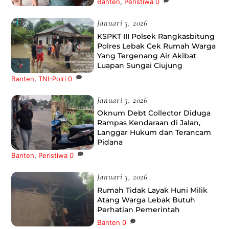
Banten
,
Peristiwa
0
Januari 3, 2026
KSPKT III Polsek Rangkasbitung
Polres Lebak Cek Rumah Warga
Yang Tergenang Air Akibat
Luapan Sungai Ciujung
Banten
,
TNI-Polri
0
Januari 3, 2026
Oknum Debt Collector Diduga
Rampas Kendaraan di Jalan,
Langgar Hukum dan Terancam
Pidana
Banten
,
Peristiwa
0
Januari 3, 2026
Rumah Tidak Layak Huni Milik
Atang Warga Lebak Butuh
Perhatian Pemerintah
Banten
0